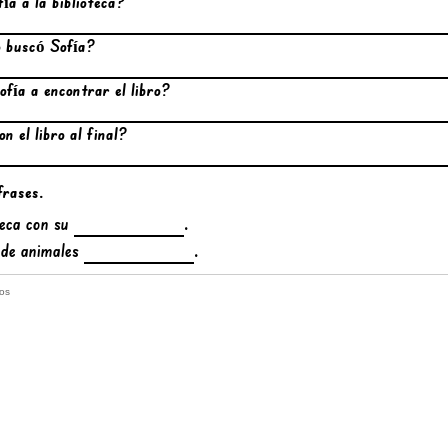
ía a la biblioteca?
o buscó Sofía?
fía a encontrar el libro?
n el libro al final?
frases.
teca con su
.
 de animales
.
nos