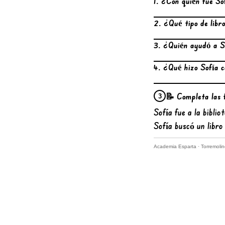
1. ¿Con quién fue Sof
2. ¿Qué tipo de libr
3. ¿Quién ayudó a So
4. ¿Qué hizo Sofía co
📝 Completa las 
3
Sofía fue a la biblio
Sofía buscó un libro
Academia Esparta · Torremoli