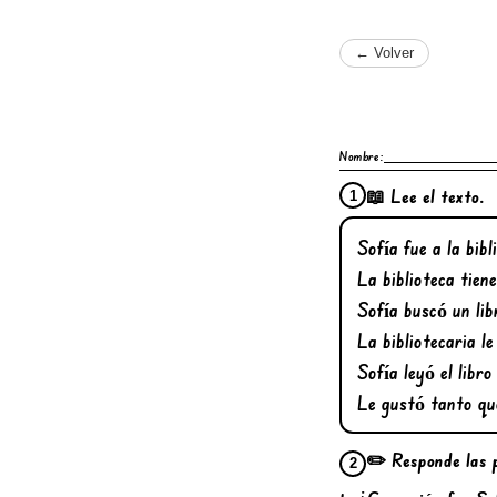
← Volver
Nombre:
📖 Lee el texto.
1
Sofía fue a la bibl
La biblioteca tien
Sofía buscó un lib
La bibliotecaria l
Sofía leyó el libr
Le gustó tanto que
✏️ Responde las 
2