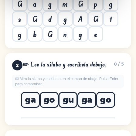
G
a
g
m
G
p
g
s
G
d
g
A
G
t
g
b
G
n
g
e
✏️ Lee la sílaba y escríbela debajo.
0 / 5
2
⌨️ Mira la sílaba y escríbela en el campo de abajo. Pulsa Enter
para comprobar.
ga
go
gu
ga
go