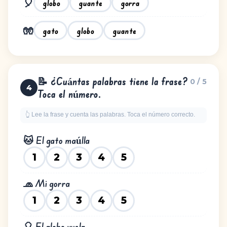
🎈
globo
guante
gorra
🧤
gato
globo
guante
📝 ¿Cuántas palabras tiene la frase?
0 / 5
4
Toca el número.
👆 Lee la frase y cuenta las palabras. Toca el número correcto.
🐱 El gato maúlla
1
2
3
4
5
🧢 Mi gorra
1
2
3
4
5
🎈 El globo vuela