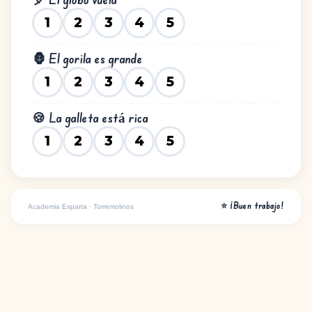
1
2
3
4
5
🦍 El gorila es grande
1
2
3
4
5
🍪 La galleta está rica
1
2
3
4
5
⭐ ¡Buen trabajo!
Academia Esparta · Torremolinos