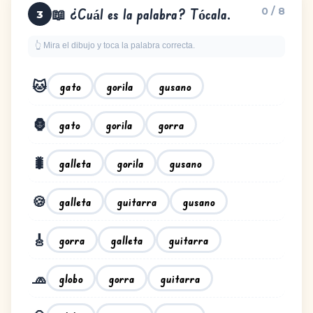
0 / 8
📖 ¿Cuál es la palabra? Tócala.
3
👆 Mira el dibujo y toca la palabra correcta.
🐱
gato
gorila
gusano
🦍
gato
gorila
gorra
🐛
galleta
gorila
gusano
🍪
galleta
guitarra
gusano
🎸
gorra
galleta
guitarra
🧢
globo
gorra
guitarra