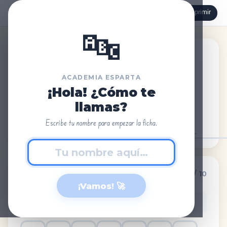
🖨 Imprimir
← Volver
📄 Para papel
↺ Reiniciar
🔤
Academia Esparta
Lengua · 1º Primaria · Aprendizaje de letras · Letra G (ga, go, gu)
ACADEMIA ESPARTA
G
g
¡Hola! ¿Cómo te
llamas?
Escribe tu nombre para empezar la ficha.
Nombre:
Fecha:
🔍 Toca todas las letras G y g.
0 / 10
1
¡Vamos! 🚀
👆 Toca cada M o m que encuentres. ¡Cuidado con las otras
letras!