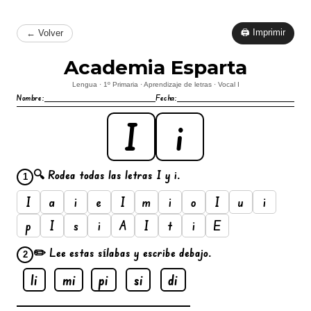
🖨 Imprimir
← Volver
Academia Esparta
Lengua · 1º Primaria · Aprendizaje de letras · Vocal I
Nombre:
Fecha:
I
i
🔍 Rodea todas las letras I y i.
1
I
a
i
e
I
m
i
o
I
u
i
p
I
s
i
A
I
t
i
E
✏️ Lee estas sílabas y escribe debajo.
2
li
mi
pi
si
di