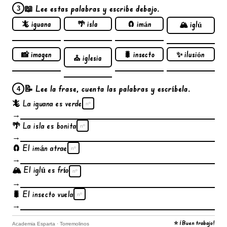
📖 Lee estas palabras y escribe debajo.
3
🦎 iguana
🌴 isla
🧲 imán
🏔️ iglú
📸 imagen
🐛 insecto
✨ ilusión
⛪ iglesia
📝 Lee la frase, cuenta las palabras y escríbela.
4
🦎 La iguana es verde
nº
→
🌴 La isla es bonita
nº
→
🧲 El imán atrae
nº
→
🏔️ El iglú es frío
nº
→
🐛 El insecto vuela
nº
→
⭐ ¡Buen trabajo!
Academia Esparta · Torremolinos