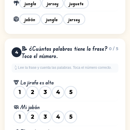
🌴
jungla
jersey
juguete
🧥
jabón
jungla
jersey
📝 ¿Cuántas palabras tiene la frase?
0 / 5
4
Toca el número.
👆 Lee la frase y cuenta las palabras. Toca el número correcto.
🦒 La jirafa es alta
1
2
3
4
5
🧼 Mi jabón
1
2
3
4
5