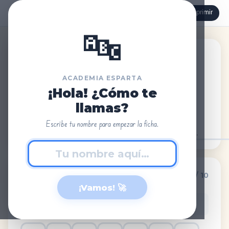
🖨 Imprimir
← Volver
📄 Para papel
↺ Reiniciar
🔤
Academia Esparta
Lengua · 1º Primaria · Aprendizaje de letras · Letra J
ACADEMIA ESPARTA
J
j
¡Hola! ¿Cómo te
llamas?
Escribe tu nombre para empezar la ficha.
Nombre:
Fecha:
🔍 Toca todas las letras J y j.
0 / 10
1
¡Vamos! 🚀
👆 Toca cada M o m que encuentres. ¡Cuidado con las otras
letras!