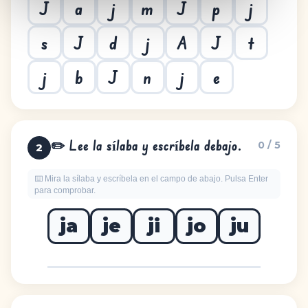
J
a
j
m
J
p
j
s
J
d
j
A
J
t
j
b
J
n
j
e
✏️ Lee la sílaba y escríbela debajo.
0 / 5
2
⌨️ Mira la sílaba y escríbela en el campo de abajo. Pulsa Enter
para comprobar.
ja
je
ji
jo
ju