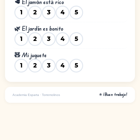
🥩 El jamón está rico
1
2
3
4
5
🌿 El jardín es bonito
1
2
3
4
5
🧸 Mi juguete
1
2
3
4
5
⭐ ¡Buen trabajo!
Academia Esparta · Torremolinos