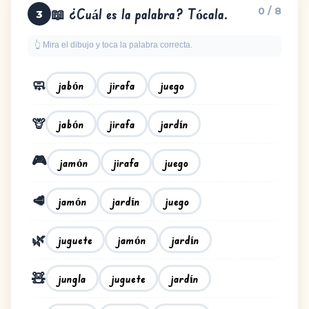
0 / 8
📖 ¿Cuál es la palabra? Tócala.
3
👆 Mira el dibujo y toca la palabra correcta.
🧼
jabón
jirafa
juego
🦒
jabón
jardín
jirafa
🎮
jamón
jirafa
juego
🥩
jamón
jardín
juego
🌿
jamón
jardín
juguete
🧸
jardín
jungla
juguete