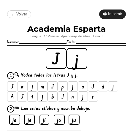
🖨 Imprimir
← Volver
Academia Esparta
Lengua · 1º Primaria · Aprendizaje de letras · Letra J
Nombre:
Fecha:
J
j
🔍 Rodea todas las letras J y j.
1
J
a
j
m
J
p
j
s
J
d
j
A
J
t
j
b
J
n
j
e
✏️ Lee estas sílabas y escribe debajo.
2
ja
je
ji
jo
ju