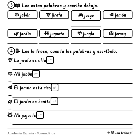
📖 Lee estas palabras y escribe debajo.
3
🧼 jabón
🦒 jirafa
🥩 jamón
🎮 juego
🌿 jardín
🧸 juguete
🌴 jungla
🧥 jersey
📝 Lee la frase, cuenta las palabras y escríbela.
4
🦒 La jirafa es alta
nº
→
🧼 Mi jabón
nº
→
🥩 El jamón está rico
nº
→
🌿 El jardín es bonito
nº
→
🧸 Mi juguete
nº
→
⭐ ¡Buen trabajo!
Academia Esparta · Torremolinos