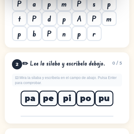
P
a
p
m
P
s
p
t
P
d
p
A
P
m
p
b
P
n
p
r
✏️ Lee la sílaba y escríbela debajo.
0 / 5
2
⌨️ Mira la sílaba y escríbela en el campo de abajo. Pulsa Enter
para comprobar.
pa
pe
pi
po
pu