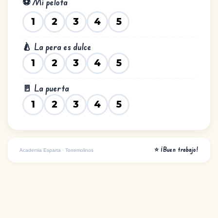
⚽ Mi pelota
1
2
3
4
5
🍐 La pera es dulce
1
2
3
4
5
🚪 La puerta
1
2
3
4
5
⭐ ¡Buen trabajo!
Academia Esparta · Torremolinos