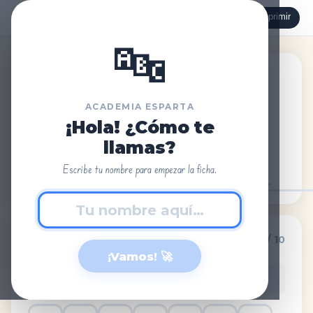
🖨 Imprimir
← Volver
📄 Para papel
↺ Reiniciar
🔤
Academia Esparta
Lengua · 1º Primaria · Aprendizaje de letras · Letra P
ACADEMIA ESPARTA
P
p
¡Hola! ¿Cómo te
llamas?
Escribe tu nombre para empezar la ficha.
Nombre:
Fecha:
🔍 Toca todas las letras P y p.
0 / 10
1
¡Vamos! 🚀
👆 Toca cada M o m que encuentres. ¡Cuidado con las otras
letras!