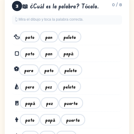
0 / 8
📖 ¿Cuál es la palabra? Tócala.
3
👆 Mira el dibujo y toca la palabra correcta.
🦆
pato
pan
pelota
🍞
papá
pato
pan
⚽
pera
pato
pelota
🍐
pera
pez
pelota
🚪
papá
pez
puerta
👨
papá
pato
puerta