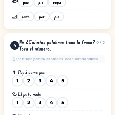
🐟
papá
pez
pie
🦶
pato
pez
pie
📝 ¿Cuántas palabras tiene la frase?
0 / 5
4
Toca el número.
👆 Lee la frase y cuenta las palabras. Toca el número correcto.
👨 Papá come pan
1
2
3
4
5
🦆 El pato nada
1
2
3
4
5