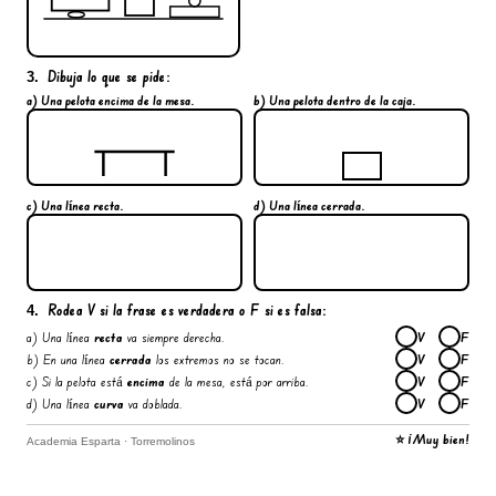
Dibuja
lo que se pide:
3.
a) Una pelota
encima
de la mesa.
b) Una pelota
dentro
de la caja.
c) Una línea
recta
.
d) Una línea
cerrada
.
Rodea
V
si la frase es
verdadera
o
F
si es
falsa
:
4.
a) Una línea
recta
va siempre derecha.
V
F
b) En una línea
cerrada
los extremos no se tocan.
V
F
c) Si la pelota está
encima
de la mesa, está por arriba.
V
F
d) Una línea
curva
va doblada.
V
F
⭐ ¡Muy bien!
Academia Esparta · Torremolinos