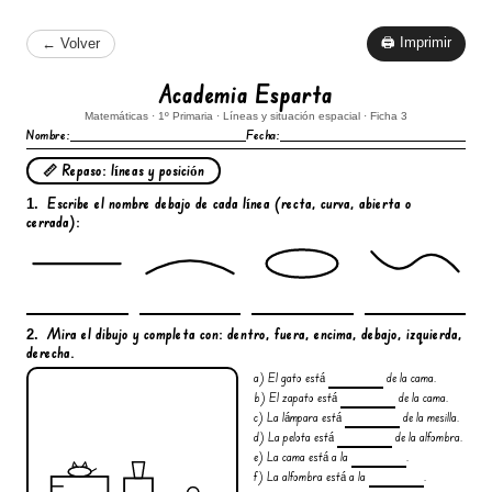
🖨 Imprimir
← Volver
Academia Esparta
Matemáticas · 1º Primaria · Líneas y situación espacial · Ficha 3
Nombre:
Fecha:
📏 Repaso: líneas y posición
Escribe el
nombre
debajo de cada línea (recta, curva, abierta o
1.
cerrada):
Mira el dibujo y
completa
con: dentro, fuera, encima, debajo, izquierda,
2.
derecha.
a) El gato está
de la cama.
b) El zapato está
de la cama.
c) La lámpara está
de la mesilla.
d) La pelota está
de la alfombra.
e) La cama está a la
.
f) La alfombra está a la
.