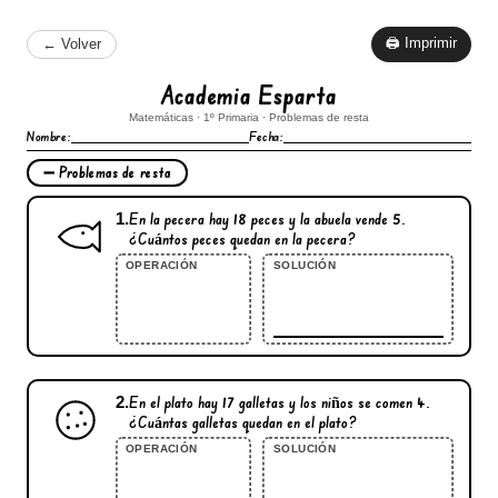
🖨 Imprimir
← Volver
Academia Esparta
Matemáticas · 1º Primaria · Problemas de resta
Nombre:
Fecha:
➖ Problemas de resta
1.
En la pecera hay
18
peces y la abuela vende
5
.
¿Cuántos peces quedan en la pecera?
OPERACIÓN
SOLUCIÓN
2.
En el plato hay
17
galletas y los niños se comen
4
.
¿Cuántas galletas quedan en el plato?
OPERACIÓN
SOLUCIÓN