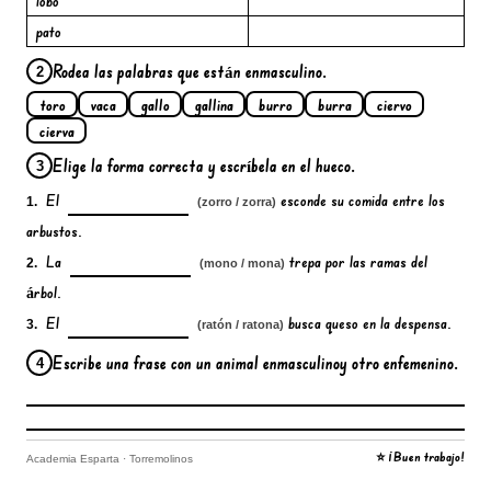
lobo
pato
Rodea las palabras que están en
masculino
.
2
toro
vaca
gallo
gallina
burro
burra
ciervo
cierva
Elige la forma correcta y escríbela en el hueco.
3
El
esconde su comida entre los
1.
(zorro / zorra)
arbustos.
La
trepa por las ramas del
2.
(mono / mona)
árbol.
El
busca queso en la despensa.
3.
(ratón / ratona)
Escribe una frase con un animal en
masculino
y otro en
femenino
.
4
⭐ ¡Buen trabajo!
Academia Esparta · Torremolinos