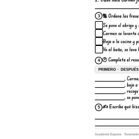
🔢 Ordena las frases
3
Se pone el abrigo y 
Carmen se levanta 
Baja a la cocina y p
Va al baño, se lava l
🕐 Completa el resu
4
PRIMERO · DESPUÉS 
, Carmen
, baja a
, recoge
, se pon
✍️ Escribe qué hizo
5
Academia Esparta · Torremoli