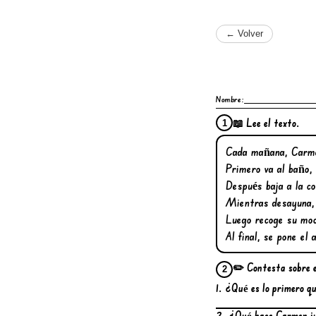
← Volver
Nombre:
📖 Lee el texto.
1
Cada mañana, Carmen
Primero va al baño, 
Después baja a la co
Mientras desayuna, 
Luego recoge su moch
Al final, se pone el 
✏️ Contesta sobre e
2
1. ¿Qué es lo primero 
2. ¿Qué hace Carmen jus