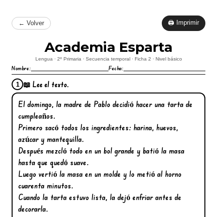
🖨 Imprimir
← Volver
Academia Esparta
Lengua · 2º Primaria · Secuencia temporal · Ficha 2 · Nivel básico
Nombre:
Fecha:
📖 Lee el texto.
1
El domingo, la madre de Pablo decidió hacer una tarta de
cumpleaños.
Primero sacó todos los ingredientes: harina, huevos,
azúcar y mantequilla.
Después mezcló todo en un bol grande y batió la masa
hasta que quedó suave.
Luego vertió la masa en un molde y lo metió al horno
cuarenta minutos.
Cuando la tarta estuvo lista, la dejó enfriar antes de
decorarla.