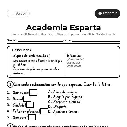
🖨 Imprimir
← Volver
Academia Esparta
Lengua · 2º Primaria · Gramática · Signos de puntuación · Ficha 7 · Nivel medio
Nombre:
Fecha:
📌 RECUERDA
Signos de exclamación ¡!
Ejemplos
¡Qué bonito!
Las exclamaciones llevan ¡ al principio
¡Cuidado!
y ! al final.
¡Muy bien!
Expresan alegría, sorpresa, miedo u
órdenes.
Une cada exclamación con lo que expresa. Escribe la letra.
1
Aviso de peligro.
A.
¡Qué susto!
1.
Alegría por alguien.
B.
¡Bravo!
2.
Sorpresa o miedo.
C.
¡Cuidado!
3.
Disgusto.
D.
¡Feliz cumpleaños!
Aplauso o ánimo.
4.
E.
¡Qué asco!
5.
Rodea el signo correcto para completar cada exclamación.
2