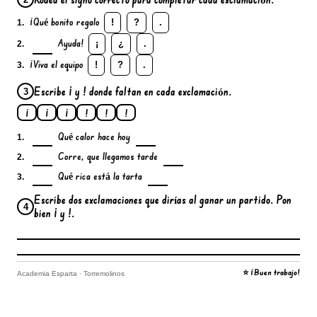
¡Qué bonito regalo
!
?
.
1.
Ayuda!
¡
¿
.
2.
¡Viva el equipo
!
?
.
3.
Escribe ¡ y ! donde faltan en cada exclamación.
3
¡
¡
¡
!
!
!
Qué calor hace hoy
1.
Corre, que llegamos tarde
2.
Qué rica está la tarta
3.
Escribe dos exclamaciones que dirías al ganar un partido. Pon
4
bien ¡ y !.
⭐ ¡Buen trabajo!
Academia Esparta · Torremolinos