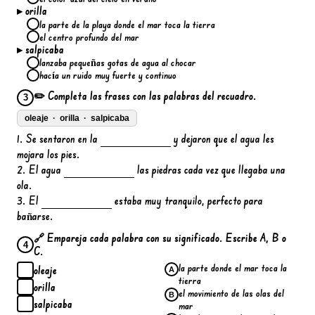
▸ orilla
la parte de la playa donde el mar toca la tierra
el centro profundo del mar
▸ salpicaba
lanzaba pequeñas gotas de agua al chocar
hacía un ruido muy fuerte y continuo
✏️ Completa las frases con las palabras del recuadro.
3
oleaje · orilla · salpicaba
1. Se sentaron en la
y dejaron que el agua les
mojara los pies.
2. El agua
las piedras cada vez que llegaba una
ola.
3. El
estaba muy tranquilo, perfecto para
bañarse.
🔗 Empareja cada palabra con su significado. Escribe A, B o
4
C.
la parte donde el mar toca la
oleaje
A
tierra
orilla
el movimiento de las olas del
B
salpicaba
mar