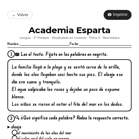
🖨 Imprimir
← Volver
Academia Esparta
Lengua · 2º Primaria · Vocabulario en contexto · Ficha 4 · Nivel básico
Nombre:
Fecha:
📖 Lee el texto. Fíjate en las palabras en negrita.
1
La familia llegó a la playa y se sentó cerca de la
orilla
,
donde las olas llegaban casi hasta sus pies. El
oleaje
ese
día era suave y tranquilo.
El agua
salpicaba
las rocas y dejaba un poco de espuma
blanca.
Los niños se rieron al notar el frío del mar en los dedos.
🔍 ¿Qué significa cada palabra? Rodea la respuesta correcta.
2
▸ oleaje
el movimiento de las olas del mar
el color azul del cielo en verano