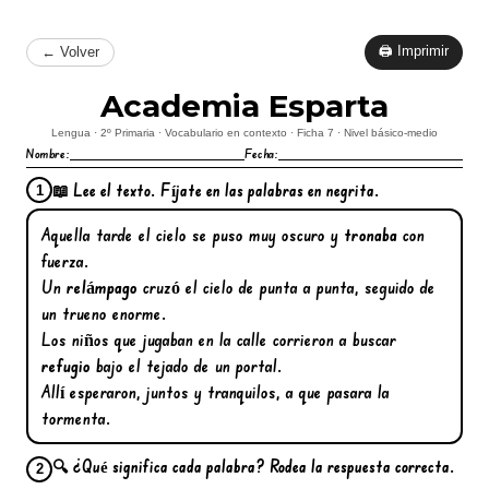
🖨 Imprimir
← Volver
Academia Esparta
Lengua · 2º Primaria · Vocabulario en contexto · Ficha 7 · Nivel básico-medio
Nombre:
Fecha:
📖 Lee el texto. Fíjate en las palabras en negrita.
1
Aquella tarde el cielo se puso muy oscuro y
tronaba
con
fuerza.
Un
relámpago
cruzó el cielo de punta a punta, seguido de
un trueno enorme.
Los niños que jugaban en la calle corrieron a buscar
refugio
bajo el tejado de un portal.
Allí esperaron, juntos y tranquilos, a que pasara la
tormenta.
🔍 ¿Qué significa cada palabra? Rodea la respuesta correcta.
2