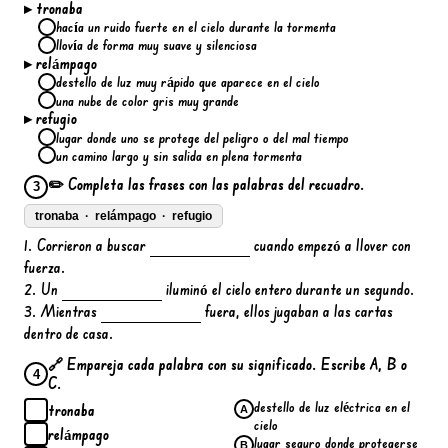
▸ tronaba
hacía un ruido fuerte en el cielo durante la tormenta
llovía de forma muy suave y silenciosa
▸ relámpago
destello de luz muy rápido que aparece en el cielo
una nube de color gris muy grande
▸ refugio
lugar donde uno se protege del peligro o del mal tiempo
un camino largo y sin salida en plena tormenta
✏️ Completa las frases con las palabras del recuadro.
3
tronaba · relámpago · refugio
1. Corrieron a buscar
cuando empezó a llover con
fuerza.
2. Un
iluminó el cielo entero durante un segundo.
3. Mientras
fuera, ellos jugaban a las cartas
dentro de casa.
🔗 Empareja cada palabra con su significado. Escribe A, B o
4
C.
destello de luz eléctrica en el
tronaba
A
cielo
relámpago
lugar seguro donde protegerse
B