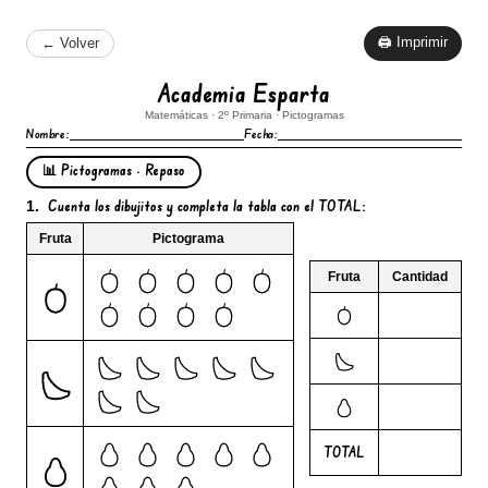
🖨 Imprimir
← Volver
Academia Esparta
Matemáticas · 2º Primaria · Pictogramas
Nombre:
Fecha:
📊 Pictogramas · Repaso
Cuenta
los dibujitos y completa la tabla con el
TOTAL
:
1.
Fruta
Pictograma
Fruta
Cantidad
TOTAL