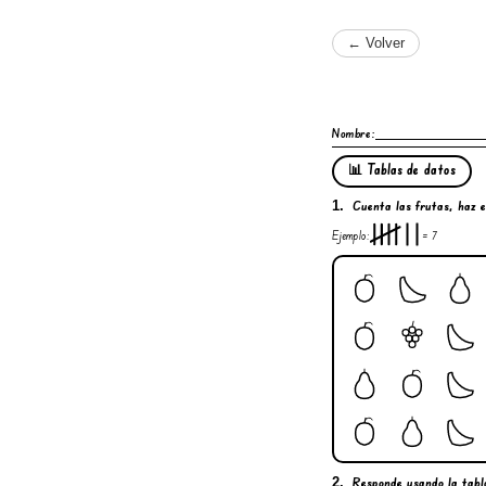
← Volver
Nombre:
📊 Tablas de datos
Cuenta
las frutas, haz 
1.
Ejemplo:
= 7
Responde
usando la tabla 
2.