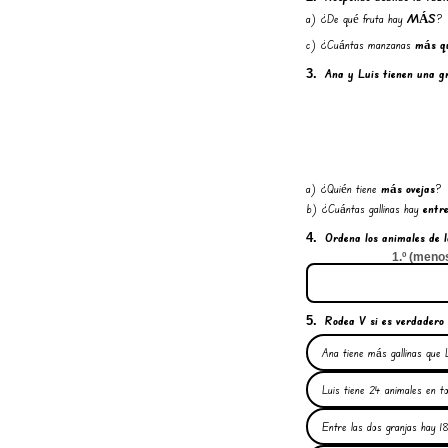
a) ¿De qué fruta hay
MÁS
?
c) ¿Cuántas manzanas
más q
Ana y Luis tienen una
g
3.
a) ¿Quién tiene
más ovejas
?
b) ¿Cuántas gallinas hay
entre
Ordena
los animales de 
4.
1.º (meno
Rodea
V si es verdadero o
5.
Ana tiene más gallinas que L
Luis tiene 24 animales en to
Entre las dos granjas hay 18