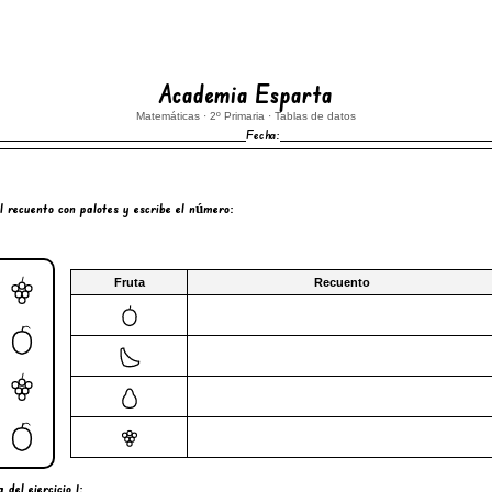
Academia Esparta
Matemáticas · 2º Primaria · Tablas de datos
Fecha:
el
recuento con palotes
y escribe el
número
:
Fruta
Recuento
del ejercicio 1: