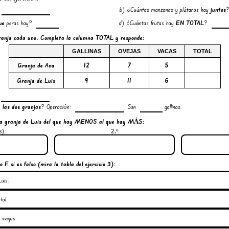
b) ¿Cuántas manzanas y plátanos hay
juntos
ue
peras hay?
d) ¿Cuántas frutas hay
EN TOTAL
?
ranja
cada uno.
Completa
la columna TOTAL y
responde
:
GALLINAS
OVEJAS
VACAS
TOTAL
Granja de Ana
12
7
5
Granja de Luis
9
11
6
 las dos granjas
? Operación:
Son
gallinas.
la granja de
Luis
del que hay
MENOS
al que hay
MÁS
:
s)
2.º
 F si es falso (mira la tabla del ejercicio 3):
uis.
tal.
 ovejas.