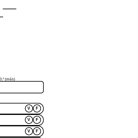
?
3.º (más)
V
F
V
F
V
F