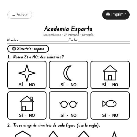
🖨 Imprimir
← Volver
Academia Esparta
Matemáticas · 2º Primaria · Simetría
Nombre:
Fecha:
🦋 Simetría: repaso
Rodea SÍ o NO
: ¿es simétrica?
1.
SÍ · NO
SÍ · NO
SÍ · NO
SÍ · NO
SÍ · NO
SÍ · NO
Traza el eje de simetría
de cada figura (usa la regla):
2.