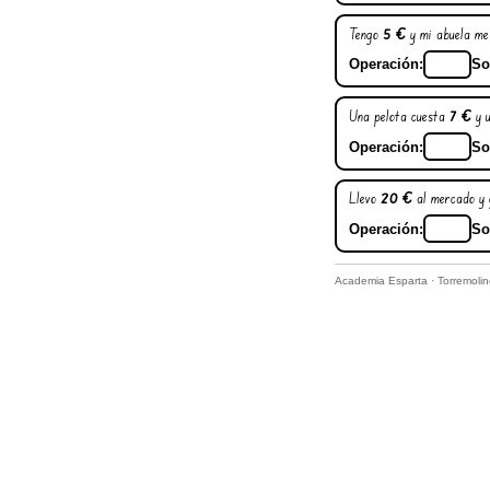
Tengo
5 €
y mi abuela m
Operación:
So
Una pelota cuesta
7 €
y u
Operación:
So
Llevo
20 €
al mercado y
Operación:
So
Academia Esparta · Torremoli