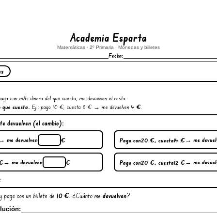
Academia Esparta
Matemáticas · 2º Primaria · Monedas y billetes
Fecha:
as
pago con más dinero del que cuesta, me devuelven el resto.
o que cuesta.
Ej.: pago 10 €, cuesta 6 € → me devuelven
4 €
.
te devuelven
(el cambio):
→ me devuelven
→ me devuel
€
Pago con
20 €
, cuesta
14 €
→ me devuelven
→ me devuel
€
€
Pago con
20 €
, cuesta
12 €
:
 pago con un billete de
10 €
. ¿Cuánto me
devuelven
?
lución: