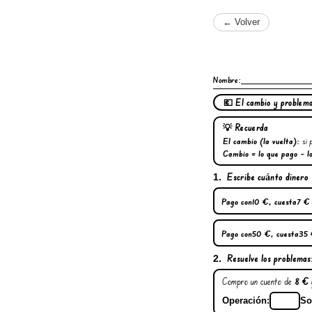
← Volver
Nombre:
💶 El cambio y problem
💡 Recuerda
El cambio (la vuelta):
si 
Cambio = lo que pago − l
Escribe
cuánto dinero 
1.
Pago con
10 €
, cuesta
7 €
Pago con
50 €
, cuesta
35 
Resuelve los problemas
2.
Compro un cuento de
8 €
y
Operación:
So