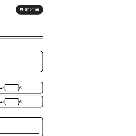
🖨 Imprimir
ven
€
ven
€