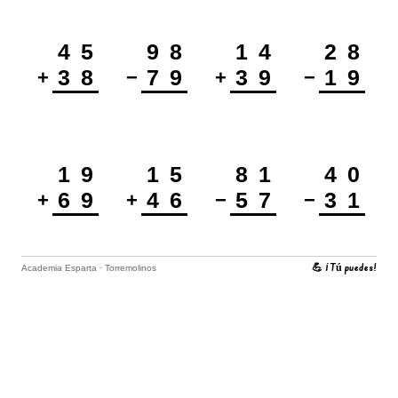
4
5
9
8
1
4
2
8
3
8
7
9
3
9
1
9
+
−
+
−
1
9
1
5
8
1
4
0
6
9
4
6
5
7
3
1
+
+
−
−
💪 ¡Tú puedes!
Academia Esparta · Torremolinos