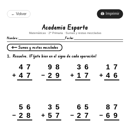
🖨 Imprimir
← Volver
Academia Esparta
Matemáticas · 2º Primaria · Sumas y restas mezcladas
Nombre:
Fecha:
➕➖ Sumas y restas mezcladas
Resuelve. ¡Fíjate bien en el signo de cada operación!
1.
4
7
9
8
3
6
1
7
4
7
2
9
1
7
4
6
+
−
+
+
5
6
3
5
6
5
8
7
2
8
5
7
2
7
6
9
−
+
−
−