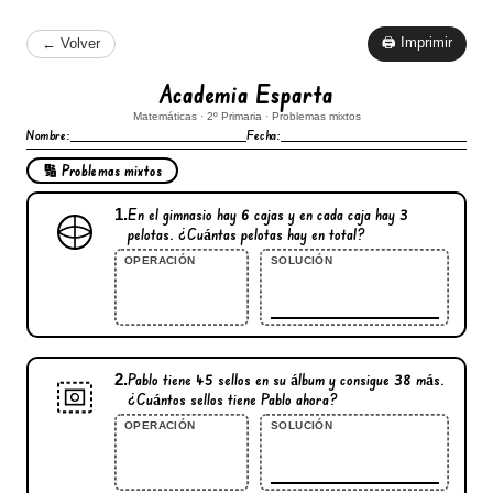
🖨 Imprimir
← Volver
Academia Esparta
Matemáticas · 2º Primaria · Problemas mixtos
Nombre:
Fecha:
🔢 Problemas mixtos
1.
En el gimnasio hay
6
cajas y en cada caja hay
3
pelotas. ¿Cuántas pelotas hay en total?
OPERACIÓN
SOLUCIÓN
2.
Pablo tiene
45
sellos en su álbum y consigue
38
más.
¿Cuántos sellos tiene Pablo ahora?
OPERACIÓN
SOLUCIÓN