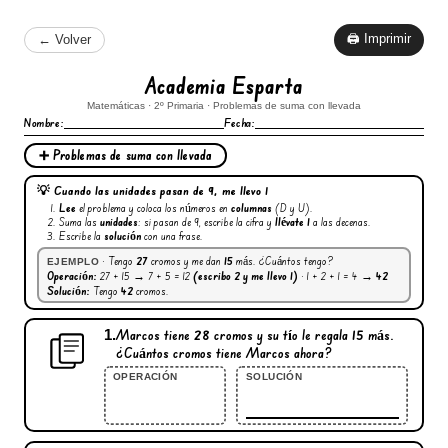
🖨 Imprimir
← Volver
Academia Esparta
Matemáticas · 2º Primaria · Problemas de suma con llevada
Nombre:
Fecha:
➕ Problemas de suma con llevada
💡 Cuando las unidades pasan de 9, me llevo 1
Lee
el problema y coloca los números en
columnas
(D y U).
Suma las
unidades
: si pasan de 9, escribe la cifra y
llévate 1
a las decenas.
Escribe la
solución
con una frase.
· Tengo
27
cromos y me dan
15
más. ¿Cuántos tengo?
EJEMPLO
Operación:
27 + 15 → 7 + 5 = 12
(escribo 2 y me llevo 1)
· 1 + 2 + 1 = 4 →
42
Solución:
Tengo
42
cromos.
1.
Marcos tiene
28
cromos y su tío le regala
15
más.
¿Cuántos cromos tiene Marcos ahora?
OPERACIÓN
SOLUCIÓN