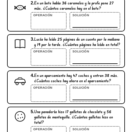
2.
En un bote había
36
caramelos y la profe pone
27
más. ¿Cuántos caramelos hay en el bote?
OPERACIÓN
SOLUCIÓN
3.
Lucía ha leído
25
páginas de un cuento por la mañana
y
19
por la tarde. ¿Cuántas páginas ha leído en total?
OPERACIÓN
SOLUCIÓN
4.
En un aparcamiento hay
47
coches y entran
38
más.
¿Cuántos coches hay ahora en el aparcamiento?
OPERACIÓN
SOLUCIÓN
5.
Una panadería hizo
17
galletas de chocolate y
56
galletas de mantequilla. ¿Cuántas galletas hizo en
total?
OPERACIÓN
SOLUCIÓN