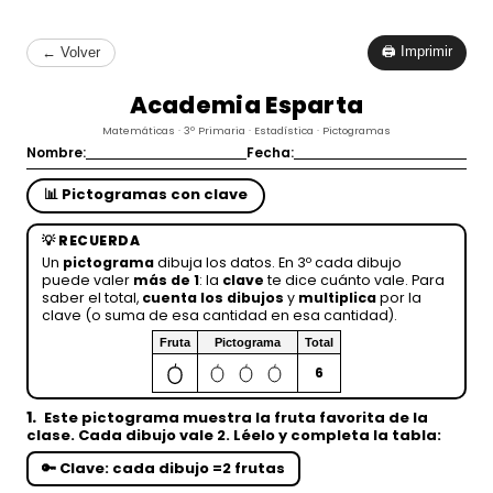
🖨 Imprimir
← Volver
Academia Esparta
Matemáticas · 3º Primaria · Estadística · Pictogramas
Nombre:
Fecha:
📊 Pictogramas con clave
💡 RECUERDA
Un
pictograma
dibuja los datos. En 3º cada dibujo
puede valer
más de 1
: la
clave
te dice cuánto vale. Para
saber el total,
cuenta los dibujos
y
multiplica
por la
clave (o suma de esa cantidad en esa cantidad).
Fruta
Pictograma
Total
6
1.
Este pictograma muestra la
fruta favorita
de la
clase.
Cada dibujo vale 2.
Léelo y
completa la tabla
:
🔑 Clave: cada dibujo =
2 frutas