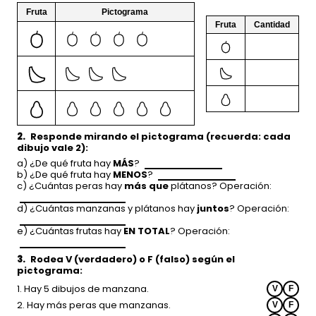
Fruta
Pictograma
Fruta
Cantidad
2.
Responde
mirando el pictograma (recuerda: cada
dibujo vale 2):
a) ¿De qué fruta hay
MÁS
?
b) ¿De qué fruta hay
MENOS
?
c) ¿Cuántas peras hay
más que
plátanos? Operación:
d) ¿Cuántas manzanas y plátanos hay
juntos
? Operación:
e) ¿Cuántas frutas hay
EN TOTAL
? Operación:
3.
Rodea
V (verdadero) o F (falso) según el
pictograma:
1. Hay 5 dibujos de manzana.
V
F
2. Hay más peras que manzanas.
V
F