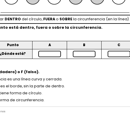
tar
DENTRO
del círculo,
FUERA
o
SOBRE
la circunferencia (en la línea).
unto está
dentro
,
fuera
o
sobre
la circunferencia.
Punto
A
B
C
¿Dónde está?
dadero) o
F
(falso).
ncia es una línea curva y cerrada.
o es el borde, sin la parte de dentro.
iene forma de círculo.
forma de circunferencia.
inos