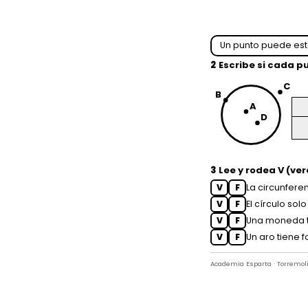
Un punto puede es
2
Escribe si cada p
C
B
A
D
3
Lee y rodea
V
(ver
V
F
La circunfere
V
F
El círculo sol
V
F
Una moneda t
V
F
Un aro tiene 
Academia Esparta · Torremol