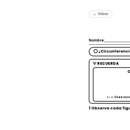
← Volver
Nombre:
⭕ ¿Circunferenci
💡 RECUERDA
C
Es la
línea cur
1
Observa cada figu