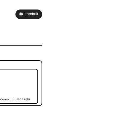
🖨 Imprimir
. Como una
moneda
.