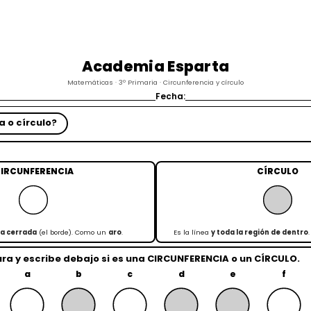
Academia Esparta
Matemáticas · 3º Primaria · Circunferencia y círculo
Fecha:
a o círculo?
IRCUNFERENCIA
CÍRCULO
va cerrada
(el borde). Como un
aro
.
Es la línea
y toda la región de dentro
ra y escribe debajo si es una
CIRCUNFERENCIA
o un
CÍRCULO
.
a
b
c
d
e
f