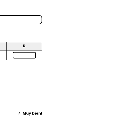
D
⭐ ¡Muy bien!