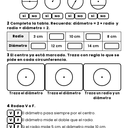
SÍ
NO
SÍ
NO
SÍ
NO
SÍ
NO
2
Completa la tabla. Recuerda:
diámetro = 2 × radio
y
radio = diámetro ÷ 2
.
Radio
3 cm
10 cm
8 cm
Diámetro
12 cm
14 cm
3
El centro ya está marcado.
Traza con regla
lo que se
pide en cada circunferencia.
Traza el diámetro
Traza el diámetro
Traza un radio y un
diámetro
4
Rodea
V
o
F
.
V
F
El diámetro pasa siempre por el centro.
V
F
El diámetro mide el doble que el radio.
V
F
Si el radio mide 5 cm, el diámetro mide 10 cm.