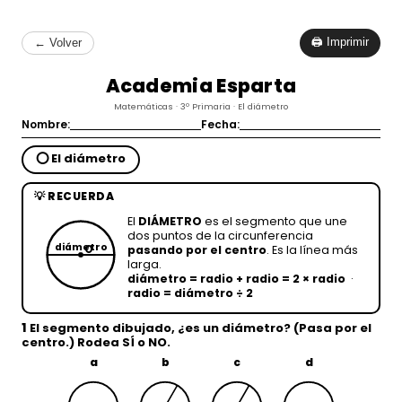
🖨 Imprimir
← Volver
Academia Esparta
Matemáticas · 3º Primaria · El diámetro
Nombre:
Fecha:
⭕ El diámetro
💡 RECUERDA
El
DIÁMETRO
es el segmento que une
dos puntos de la circunferencia
diámetro
O
pasando por el centro
. Es la línea más
larga.
diámetro = radio + radio = 2 × radio
·
radio = diámetro ÷ 2
1
El segmento dibujado, ¿es un
diámetro
? (Pasa por el
centro.) Rodea
SÍ
o
NO
.
a
b
c
d