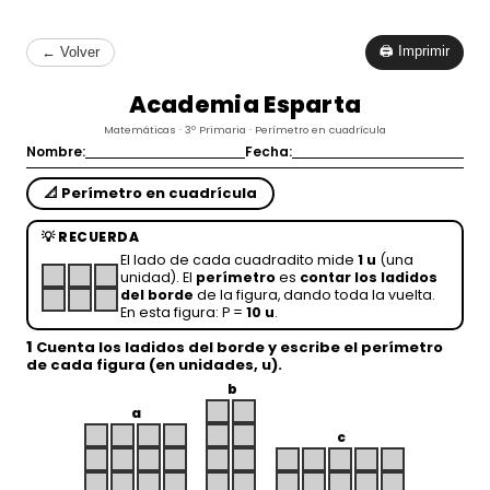
🖨 Imprimir
← Volver
Academia Esparta
Matemáticas · 3º Primaria · Perímetro en cuadrícula
Nombre:
Fecha:
📐 Perímetro en cuadrícula
💡 RECUERDA
El lado de cada cuadradito mide
1 u
(una
unidad). El
perímetro
es
contar los ladidos
del borde
de la figura, dando toda la vuelta.
En esta figura: P =
10 u
.
1
Cuenta los ladidos del borde y escribe el
perímetro
de cada figura (en unidades,
u
).
b
a
c