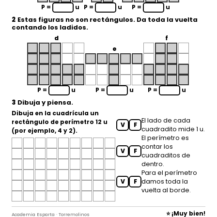
P =
u
P =
u
P =
u
2
Estas figuras no son rectángulos. Da toda la vuelta
contando los ladidos.
d
f
e
P =
u
P =
u
P =
u
3
Dibuja y piensa.
Dibuja en la cuadrícula un
El lado de cada
rectángulo
de perímetro
12 u
V
F
cuadradito mide 1 u.
(por ejemplo, 4 y 2).
El perímetro es
contar los
V
F
cuadraditos de
dentro.
Para el perímetro
V
F
damos toda la
vuelta al borde.
⭐ ¡Muy bien!
Academia Esparta · Torremolinos