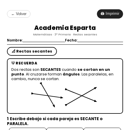
🖨 Imprimir
← Volver
Academia Esparta
Matemáticas · 3º Primaria · Rectas secantes
Nombre:
Fecha:
📐 Rectas secantes
💡 RECUERDA
Dos rectas son
SECANTES
cuando
se cortan en un
punto
. Al cruzarse forman
ángulos
. Las paralelas, en
cambio, nunca se cortan.
1
Escribe debajo si cada pareja es
SECANTE
o
PARALELA
.