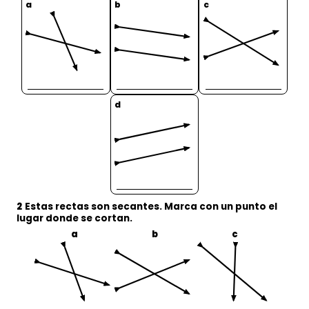
a
b
c
d
2
Estas rectas son secantes. Marca con un
punto
el
lugar donde
se cortan
.
a
b
c