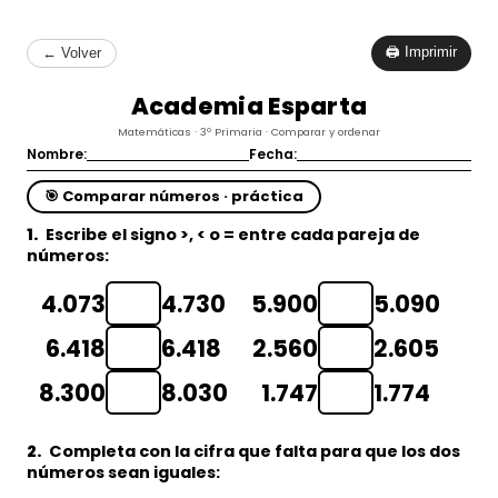
🖨 Imprimir
← Volver
Academia Esparta
Matemáticas · 3º Primaria · Comparar y ordenar
Nombre:
Fecha:
🎯 Comparar números · práctica
1.
Escribe el signo >, < o = entre cada pareja de
números:
4.073
4.730
5.900
5.090
6.418
6.418
2.560
2.605
8.300
8.030
1.747
1.774
2.
Completa con la cifra que falta para que los dos
números sean
iguales
: