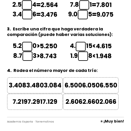
2.5
4
7.8
1
=
=
2.564
7.801
3.4
6
9.0
5
=
=
3.476
9.075
3.
Escribe una cifra que haga verdadera la
comparación (puede haber varias soluciones):
5.2
0
4.
15
>
<
5.250
4.615
8.7
3
1.9
8
>
<
8.743
1.948
4.
Rodea el número
mayor
de cada trío:
3.408
3.480
3.084
6.500
6.050
6.550
7.219
7.291
7.129
2.606
2.660
2.066
⭐ ¡Muy bien!
Academia Esparta · Torremolinos