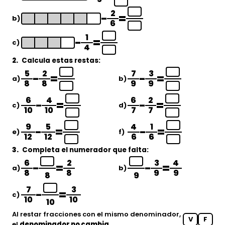
2
−
=
b)
6
1
−
=
c)
4
2.
Calcula estas restas:
5
2
7
3
−
=
−
=
a)
b)
8
8
9
9
6
4
6
2
−
=
−
=
c)
d)
10
10
7
7
9
5
4
1
−
=
−
=
e)
f)
12
12
6
6
3.
Completa el numerador que falta:
6
2
3
4
−
=
−
=
a)
b)
8
8
9
9
8
9
7
3
−
=
c)
10
10
10
Al restar fracciones con el mismo denominador,
V
F
el
denominador no cambia
.