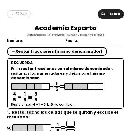
🖨 Imprimir
← Volver
Academia Esparta
Matemáticas · 3º Primaria · Sumar y restar fracciones
Nombre:
Fecha:
➖ Restar fracciones (mismo denominador)
RECUERDA
Para
restar fracciones con el mismo denominador
,
restamos los
numeradores
y dejamos
el mismo
denominador
.
1
−
=
5
4
1
3
−
=
5
5
5
Resto arriba:
4 − 1 = 3
. El
5
no cambia.
1.
Resta: tacha las celdas que se quitan y escribe el
resultado:
1
−
=
a)
5