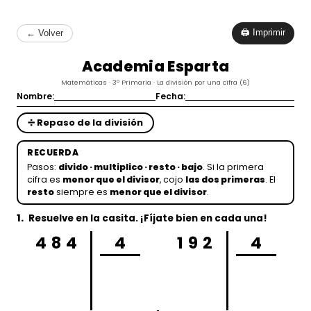
🖨 Imprimir
← Volver
Academia Esparta
Matemáticas · 3º Primaria · La división por una cifra (6)
Nombre:
Fecha:
➗ Repaso de la división
RECUERDA
Pasos:
divido · multiplico · resto · bajo
. Si la primera
cifra es
menor que el divisor
, cojo
las dos primeras
. El
resto
siempre es
menor que el divisor
.
1.
Resuelve en la casita. ¡Fíjate bien en cada una!
484
4
192
4