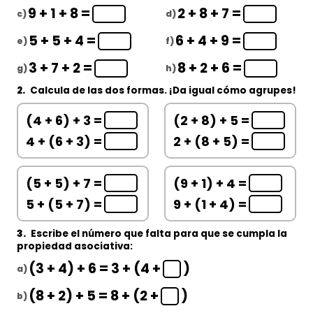
9 + 1 + 8 =
2 + 8 + 7 =
c)
d)
5 + 5 + 4 =
6 + 4 + 9 =
e)
f)
3 + 7 + 2 =
8 + 2 + 6 =
g)
h)
2.
Calcula de las
dos formas
. ¡Da igual cómo agrupes!
(4 + 6) + 3 =
(2 + 8) + 5 =
4 + (6 + 3) =
2 + (8 + 5) =
(5 + 5) + 7 =
(9 + 1) + 4 =
5 + (5 + 7) =
9 + (1 + 4) =
3.
Escribe el número que falta para que se cumpla la
propiedad asociativa:
(3 + 4) + 6 = 3 + (4 +
)
a)
(8 + 2) + 5 = 8 + (2 +
)
b)