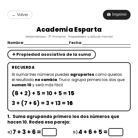
🖨 Imprimir
← Volver
Academia Esparta
Matemáticas · 3º Primaria · Propiedades y cálculo mental
Nombre:
Fecha:
➕ Propiedad asociativa de la suma
RECUERDA
Al sumar tres números puedes
agruparlos
como quieras:
el resultado
no cambia
. Truco: agrupa primero los dos que
suman 10
y será más fácil.
(8 + 2) + 5 = 10 + 5 =
15
3 + (7 + 6) = 3 + 13 =
16
1.
Suma agrupando primero los dos números que
hacen 10. Rodea esa pareja:
7 + 3 + 6 =
4 + 6 + 5 =
a)
b)