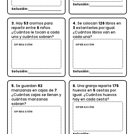
Solución:
Solución:
3.
Hay
53
cromos para
4.
Se colocan
126
libros en
repartir entre
6
niños.
3
estanterías por igual.
¿Cuántos le tocan a cada
¿Cuántos libros van en
uno y cuántos sobran?
cada una?
OPERACIÓN
OPERACIÓN
Solución:
Solución:
5.
Se guardan
92
6.
Una granja reparte
175
manzanas en cajas de
7
.
huevos en
5
cestas por
¿Cuántas cajas se llenan y
igual. ¿Cuántos huevos
cuántas manzanas
hay en cada cesta?
sobran?
OPERACIÓN
OPERACIÓN
Solución: