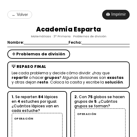
🖨 Imprimir
← Volver
Academia Esparta
Matemáticas · 3º Primaria · Problemas de división
Nombre:
Fecha:
➗ Problemas de división
💡 REPASO FINAL
Lee cada problema y decide cómo dividir: ¿hay que
repartir
o hacer
grupos
? Algunas divisiones son
exactas
y otras dejan
resto
. Coloca la casita y escribe la
solución
.
1.
Se reparten
84
lápices
2.
Con
75
globos se hacen
en
4
estuches por igual.
grupos de
5
. ¿Cuántos
¿Cuántos lápices van en
grupos se forman?
cada estuche?
OPERACIÓN
OPERACIÓN