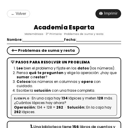
🖨 Imprimir
← Volver
Academia Esparta
Matemáticas · 3º Primaria · Problemas de suma y resta
Nombre:
Fecha:
➕➖ Problemas de suma y resta
💡 PASOS PARA RESOLVER UN PROBLEMA
Lee
bien el problema y fíjate en los
datos
(los números).
Piensa
qué te preguntan
y elige la operación: ¿hay que
sumar
o
restar
?
Coloca
los números en columnas y
opera
con
cuidado.
Escribe la
solución
con una frase completa.
· En una caja hay
134
lápices y meten
128
más.
EJEMPLO
¿Cuántos lápices hay ahora?
Operación:
134 + 128 =
262
·
Solución:
En la caja hay
262
lápices.
1.
Una biblioteca tiene
156
libros de cuentos y