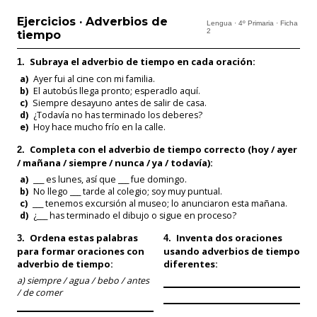
Ejercicios · Adverbios de
Lengua · 4º Primaria · Ficha
2
tiempo
Subraya el
adverbio de tiempo
en cada oración:
1.
a)
Ayer fui al cine con mi familia.
b)
El autobús llega pronto; esperadlo aquí.
c)
Siempre desayuno antes de salir de casa.
d)
¿Todavía no has terminado los deberes?
e)
Hoy hace mucho frío en la calle.
Completa con el adverbio de tiempo correcto (hoy / ayer
2.
/ mañana / siempre / nunca / ya / todavía):
a)
___ es lunes, así que ___ fue domingo.
b)
No llego ___ tarde al colegio; soy muy puntual.
c)
___ tenemos excursión al museo; lo anunciaron esta mañana.
d)
¿___ has terminado el dibujo o sigue en proceso?
Ordena estas palabras
Inventa dos oraciones
3.
4.
para formar oraciones con
usando adverbios de tiempo
adverbio de tiempo:
diferentes:
a) siempre / agua / bebo / antes
/ de comer