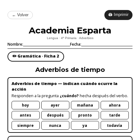
🖨 Imprimir
← Volver
Academia Esparta
Lengua · 4º Primaria · Adverbios
Nombre:
Fecha:
✏️ Gramática · Ficha 2
Adverbios de tiempo
Adverbios de tiempo — indican cuándo ocurre la
acción
Responden a la pregunta
¿cuándo?
hecha después del verbo.
hoy
ayer
mañana
ahora
antes
después
pronto
tarde
siempre
nunca
ya
todavía