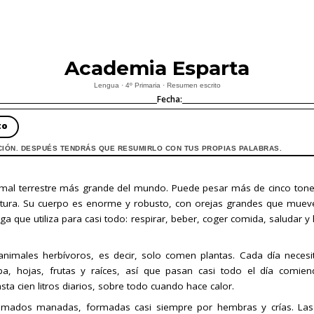
Academia Esparta
Lengua · 4º Primaria · Resumen escrito
Fecha:
to
CIÓN. DESPUÉS TENDRÁS QUE RESUMIRLO CON TUS PROPIAS PALABRAS.
nimal terrestre más grande del mundo. Puede pesar más de cinco ton
ltura. Su cuerpo es enorme y robusto, con orejas grandes que mueve
 que utiliza para casi todo: respirar, beber, coger comida, saludar y 
animales herbívoros, es decir, solo comen plantas. Cada día nece
ba, hojas, frutas y raíces, así que pasan casi todo el día comi
ta cien litros diarios, sobre todo cuando hace calor.
lamados manadas, formadas casi siempre por hembras y crías. Las