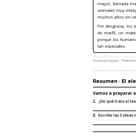
mayor, llamada mat
animales muy intel
muchos años sin ve
Por desgracia, los 
de marfil, un mat
porque los humanos
tan especiales.
Academia Esparta · Torremoli
Resumen · El el
Vamos a preparar e
¿De qué trata el tex
1.
Escribe las 3 ideas 
2.