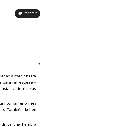
🖨 Imprimir
eladas y medir hasta
 para refrescarse y
hasta acariciar a sus
sitan tomar enormes
endo. También beben
 dirige una hembra