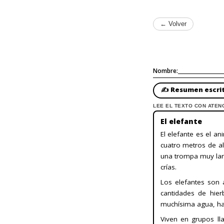
← Volver
Nombre:
✍️ Resumen escri
LEE EL TEXTO CON ATEN
El elefante
El elefante es el a
cuatro metros de a
una trompa muy larga
crías.
Los elefantes son 
cantidades de hier
muchísima agua, has
Viven en grupos l