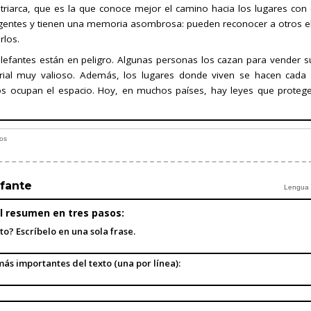
riarca, que es la que conoce mejor el camino hacia los lugares con
igentes y tienen una memoria asombrosa: pueden reconocer a otros e
rlos.
elefantes están en peligro. Algunas personas los cazan para vender s
erial muy valioso. Además, los lugares donde viven se hacen cad
 ocupan el espacio. Hoy, en muchos países, hay leyes que proteg
nos
efante
Lengua ·
l resumen en tres pasos:
to? Escríbelo en una sola frase.
más importantes del texto (una por línea):