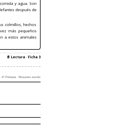
 comida y agua. Son
lefantes después de
us colmillos, hechos
a vez más pequeños
en a estos animales
📄 Lectura · Ficha 3
 4º Primaria · Resumen escrito