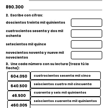
890.300
2.
Escribe con cifras:
doscientos treinta mil quinientos
cuatrocientos sesenta y dos mil
ochenta
setecientos mil quince
novecientos noventa y nueve mil
novecientos
3.
Une cada número con su lectura (traza tú la
flecha):
cuatrocientos sesenta mil cinco
604.050
seiscientos cuatro mil cincuenta
640.500
cuarenta y seis mil quinientos
46.500
seiscientos cuarenta mil quinientos
460.005