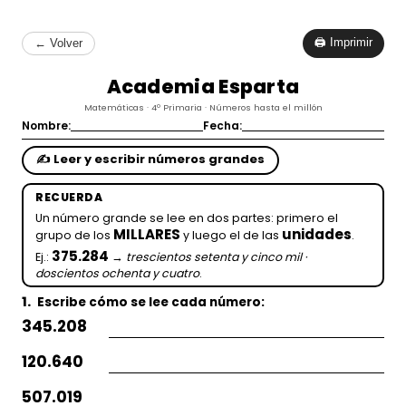
🖨 Imprimir
← Volver
Academia Esparta
Matemáticas · 4º Primaria · Números hasta el millón
Nombre:
Fecha:
✍️ Leer y escribir números grandes
RECUERDA
Un número grande se lee en dos partes: primero el
MILLARES
unidades
grupo de los
y luego el de las
.
375.284
Ej.:
→
trescientos setenta y cinco mil ·
doscientos ochenta y cuatro
.
1.
Escribe cómo se lee cada número:
345.208
120.640
507.019