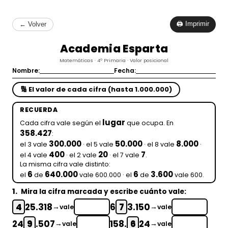
🖨 Imprimir
← Volver
Academia Esparta
Matemáticas · 4º Primaria · Valor posicional
Nombre:
Fecha:
🔢 El valor de cada cifra (hasta 1.000.000)
RECUERDA
lugar
Cada cifra vale según el
que ocupa. En
358.427
:
300.000
50.000
8.000
el 3 vale
· el 5 vale
· el 8 vale
·
400
20
7
el 4 vale
· el 2 vale
· el 7 vale
.
La misma cifra vale distinto:
6
640.000
6
3.600
el
de
vale 600.000 · el
de
vale 600.
1.
Mira la cifra marcada y escribe cuánto vale:
4
25.318
6
7
3.150
→
→
vale
vale
24
9
.507
158.
6
24
→
→
vale
vale