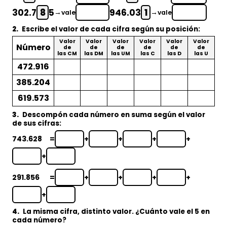
302.7
8
5
946.03
1
→
→
vale
vale
2.
Escribe el valor de cada cifra según su posición:
Valor
Valor
Valor
Valor
Valor
Valor
Número
de
de
de
de
de
de
las CM
las DM
las UM
las C
las D
las U
472.916
385.204
619.573
3.
Descompón cada número en suma según el valor
de sus cifras:
743.628
=
+
+
+
+
+
291.856
=
+
+
+
+
+
4.
La misma cifra, distinto valor. ¿Cuánto vale el 5 en
cada número?