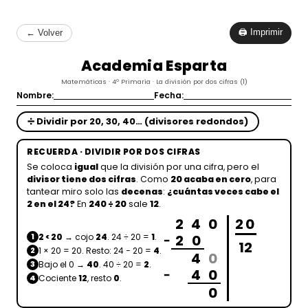
🖨 Imprimir
← Volver
Academia Esparta
Matemáticas · 4º Primaria · La división por dos cifras (1)
Nombre:
Fecha:
➗ Dividir por 20, 30, 40… (divisores redondos)
RECUERDA · DIVIDIR POR DOS CIFRAS
Se coloca
igual
que la división por una cifra, pero el
divisor tiene dos cifras
. Como
20 acaba en cero
, para
tantear miro solo las
decenas
:
¿cuántas veces cabe el
2 en el 24?
En
240 ÷ 20
sale
12
.
2
4
0
20
2 < 20
→ cojo
24
. 24 ÷ 20 =
1
.
2
0
1
−
12
1 × 20 = 20. Resto: 24 − 20 =
4
.
2
4
0
Bajo el 0 →
40
. 40 ÷ 20 =
2
.
3
4
0
−
Cociente
12
, resto
0
.
4
0