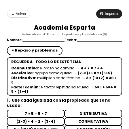
🖨 Imprimir
← Volver
Academia Esparta
Matemáticas · 4º Primaria · Propiedades y la distributiva (6)
Nombre:
Fecha:
⭐ Repaso y problemas
RECUERDA · TODO LO DE ESTE TEMA
Conmutativa:
el orden no cambia.
→ 4 + 7 = 7 + 4
Asociativa:
agrupo como quiera.
→ (2+3)+5 = 2+(3+5)
Distributiva:
multiplico cada término.
→ 3 × (10+2) = 30 +
6
Factor común:
el factor repetido sale fuera.
→ 5×3 + 5×4 =
5 × (3+4)
1.
Une cada igualdad con la propiedad que se ha
usado:
7 × 5 = 5 × 7
DISTRIBUTIVA
(2×3) × 4 = 2 × (3×4)
CONMUTATIVA