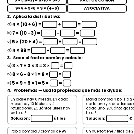
6 × (10+3) = 6×10 + 6×3
FACTOR COMÚN
9×4 + 9×6 = 9 × (4+6)
ASOCIATIVA
2.
Aplica la distributiva:
4 × (10 + 6) =
+
=
a)
7 × (10 − 3) =
−
=
b)
5 × (20 + 4) =
+
=
c)
4 × 99 =
−
=
d)
3.
Saca el factor común y calcula:
3 × 7 + 3 × 3 = 3 ×
=
a)
8 × 6 − 8 × 1 = 8 ×
=
b)
5 × 9 + 5 × 1 = 5 ×
=
c)
4.
Problemas — usa la propiedad que más te ayude:
En clase hay 6 mesas. En cada
María compra 4 bolis a 2
mesa hay 10 lápices y 4
cada uno y 4 cuadernos 
rotuladores. ¿Cuántos útiles hay
cada uno. ¿Cuánto gasta
en total?
total?
Solución:
útiles
Solución:
€
Pablo compra 3 cromos de 99
Un huerto tiene 7 filas de 2