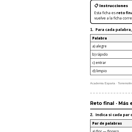
📋 Instrucciones
Esta ficha es
reto fin
vuelve a la ficha corr
Para cada palabra,
1.
Palabra
a) alegre
b) rápido
c) entrar
d) limpio
Academia Esparta · Torremoli
Reto final · Más
Indica si cada par
2.
Par de palabras
a) flor — florero