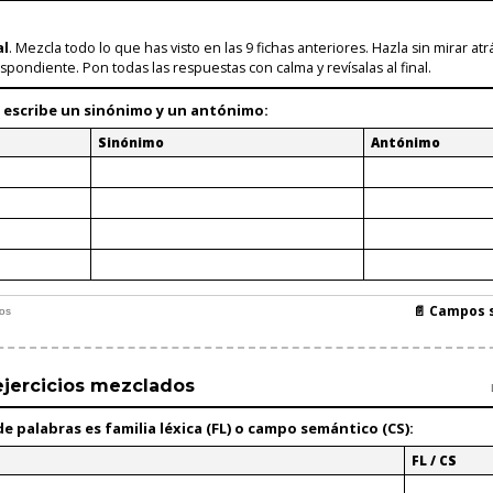
al
. Mezcla todo lo que has visto en las 9 fichas anteriores. Hazla sin mirar atr
espondiente. Pon todas las respuestas con calma y revísalas al final.
 escribe
un sinónimo
y
un antónimo
:
Sinónimo
Antónimo
📄 Campos s
nos
 ejercicios mezclados
 de palabras es
familia léxica (FL)
o
campo semántico (CS)
:
FL / CS