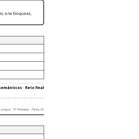
ás; si te bloqueas,
emánticos · Reto final
Lengua · 5º Primaria · Ficha 10