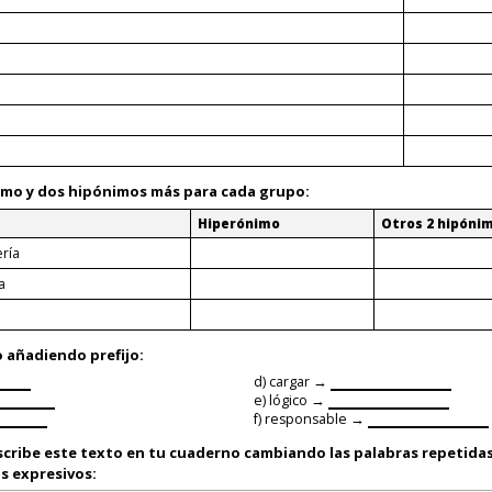
imo
y dos
hipónimos
más para cada grupo:
Hiperónimo
Otros 2 hipóni
ería
a
o
añadiendo prefijo:
d) cargar →
e) lógico →
f) responsable →
cribe este texto en tu cuaderno cambiando las palabras repetidas
s expresivos: