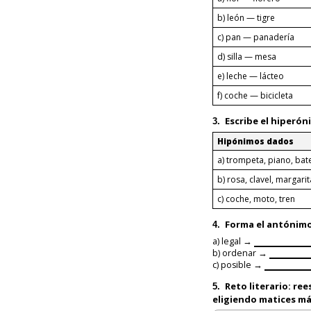
b) león — tigre
c) pan — panadería
d) silla — mesa
e) leche — lácteo
f) coche — bicicleta
Escribe el
hiperón
3.
Hipónimos dados
a) trompeta, piano, bat
b) rosa, clavel, margarit
c) coche, moto, tren
Forma el
antónim
4.
a) legal →
b) ordenar →
c) posible →
Reto literario:
rees
5.
eligiendo matices má