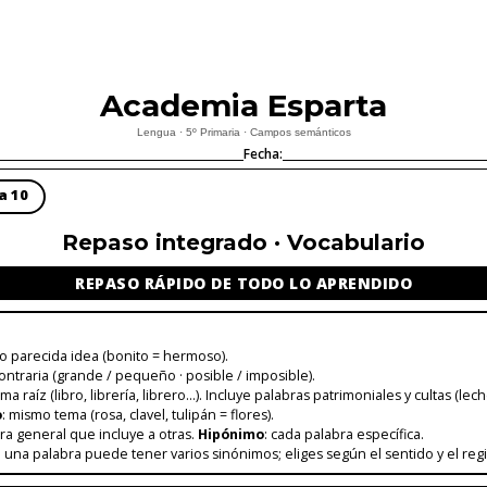
Academia Esparta
Lengua · 5º Primaria · Campos semánticos
Fecha:
ha 10
Repaso integrado · Vocabulario
REPASO RÁPIDO DE TODO LO APRENDIDO
o parecida idea (bonito = hermoso).
contraria (grande / pequeño · posible / imposible).
sma raíz (libro, librería, librero…). Incluye palabras patrimoniales y cultas (lech
o
: mismo tema (rosa, clavel, tulipán = flores).
bra general que incluye a otras.
Hipónimo
: cada palabra específica.
: una palabra puede tener varios sinónimos; eliges según el sentido y el regi