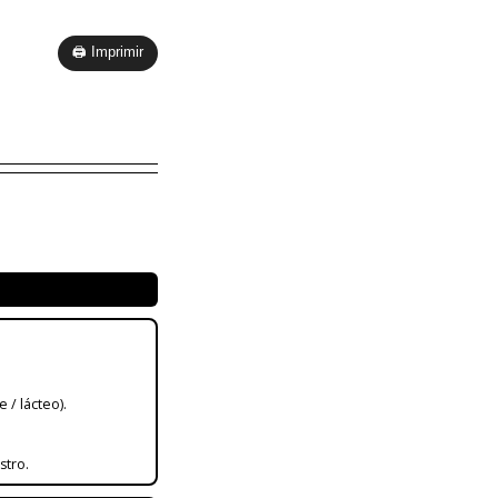
🖨 Imprimir
e / lácteo).
stro.