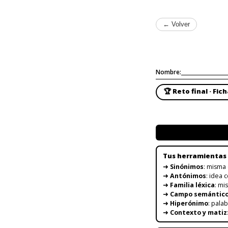
← Volver
Nombre:
🏆 Reto final · Fic
Tus herramientas
➜
Sinónimos
: misma 
➜
Antónimos
: idea 
➜
Familia léxica
: mi
➜
Campo semántic
➜
Hiperónimo
: pala
➜
Contexto y matiz