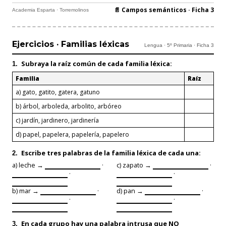
📄 Campos semánticos · Ficha 3
Academia Esparta · Torremolinos
Ejercicios · Familias léxicas
Lengua · 5º Primaria · Ficha 3
Subraya la raíz
común de cada familia léxica:
1.
Familia
Raíz
a) gato, gatito, gatera, gatuno
b) árbol, arboleda, arbolito, arbóreo
c) jardín, jardinero, jardinería
d) papel, papelera, papelería, papelero
Escribe
tres palabras
de la familia léxica de cada una:
2.
a) leche →
·
c) zapato →
·
·
·
b) mar →
·
d) pan →
·
·
·
En cada grupo hay
una palabra intrusa
que NO
3.