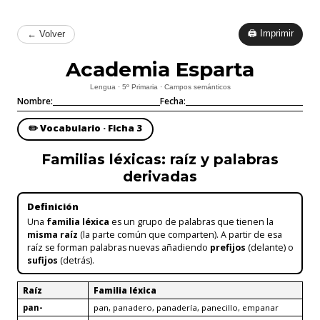
🖨 Imprimir
← Volver
Academia Esparta
Lengua · 5º Primaria · Campos semánticos
Nombre:
Fecha:
✏️ Vocabulario · Ficha 3
Familias léxicas: raíz y palabras
derivadas
Definición
Una
familia léxica
es un grupo de palabras que tienen la
misma raíz
(la parte común que comparten). A partir de esa
raíz se forman palabras nuevas añadiendo
prefijos
(delante) o
sufijos
(detrás).
Raíz
Familia léxica
pan-
pan, panadero, panadería, panecillo, empanar