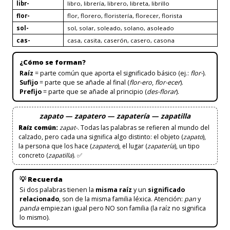
libr-
libro, librería, librero, libreta, librillo
flor-
flor, florero, floristería, florecer, florista
sol-
sol, solar, soleado, solano, asoleado
cas-
casa, casita, caserón, casero, casona
¿Cómo se forman?
Raíz
= parte común que aporta el significado básico (ej.:
flor-
).
Sufijo
= parte que se añade al final (
flor-ero
,
flor-ecer
).
Prefijo
= parte que se añade al principio (
des-florar
).
zapato — zapatero — zapatería — zapatilla
Raíz común:
zapat-
. Todas las palabras se refieren al mundo del
calzado, pero cada una significa algo distinto: el objeto (
zapato
),
la persona que los hace (
zapatero
), el lugar (
zapatería
), un tipo
concreto (
zapatilla
). ✅
💡 Recuerda
Si dos palabras tienen la
misma raíz
y un
significado
relacionado
, son de la misma familia léxica. Atención:
pan
y
panda
empiezan igual pero NO son familia (la raíz no significa
lo mismo).