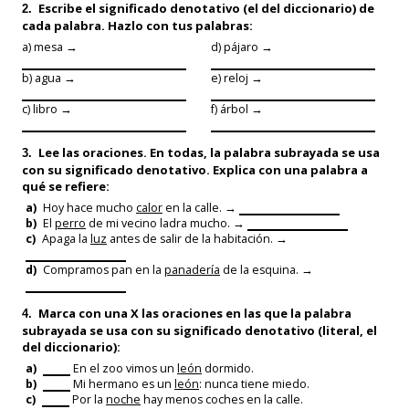
Escribe el
significado denotativo
(el del diccionario) de
2.
cada palabra. Hazlo con tus palabras:
a) mesa →
d) pájaro →
b) agua →
e) reloj →
c) libro →
f) árbol →
Lee las oraciones. En todas, la palabra subrayada se usa
3.
con su
significado denotativo
.
Explica
con una palabra a
qué se refiere:
a)
Hoy hace mucho
calor
en la calle. →
b)
El
perro
de mi vecino ladra mucho. →
c)
Apaga la
luz
antes de salir de la habitación. →
d)
Compramos pan en la
panadería
de la esquina. →
Marca con una
X
las oraciones en las que la palabra
4.
subrayada se usa con su significado denotativo (literal, el
del diccionario):
a)
En el zoo vimos un
león
dormido.
b)
Mi hermano es un
león
: nunca tiene miedo.
c)
Por la
noche
hay menos coches en la calle.