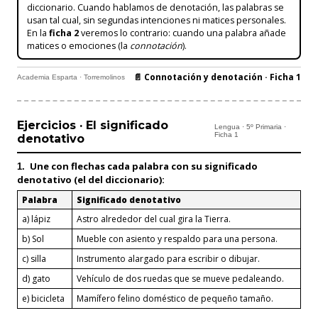
diccionario. Cuando hablamos de denotación, las palabras se
usan tal cual, sin segundas intenciones ni matices personales.
En la
ficha 2
veremos lo contrario: cuando una palabra añade
matices o emociones (la
connotación
).
📄 Connotación y denotación · Ficha 1
Academia Esparta · Torremolinos
Ejercicios · El significado
Lengua · 5º Primaria ·
Ficha 1
denotativo
Une con flechas
cada palabra con su significado
1.
denotativo (el del diccionario):
Palabra
Significado denotativo
a) lápiz
Astro alrededor del cual gira la Tierra.
b) Sol
Mueble con asiento y respaldo para una persona.
c) silla
Instrumento alargado para escribir o dibujar.
d) gato
Vehículo de dos ruedas que se mueve pedaleando.
e) bicicleta
Mamífero felino doméstico de pequeño tamaño.