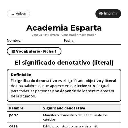
🖨 Imprimir
← Volver
Academia Esparta
Lengua · 5º Primaria · Connotación y denotación
Nombre:
Fecha:
📖 Vocabulario · Ficha 1
El significado denotativo (literal)
Definición
El
significado denotativo
es el significado
objetivo y literal
de una palabra: el que aparece en el
diccionario
. Es igual
para todas las personas y
no depende
de los sentimientos ni
de la situación.
Palabra
Significado denotativo
perro
Mamífero doméstico de la familia de los
cánidos.
casa
Edificio construido para vivir en él.