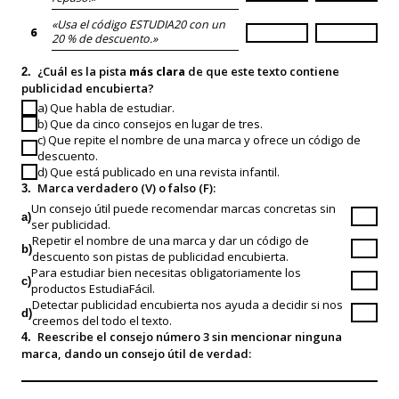
«Usa el código ESTUDIA20 con un
6
20 % de descuento.»
¿Cuál es la pista
más clara
de que este texto contiene
2.
publicidad encubierta?
a) Que habla de estudiar.
b) Que da cinco consejos en lugar de tres.
c) Que repite el nombre de una marca y ofrece un código de
descuento.
d) Que está publicado en una revista infantil.
Marca verdadero (V) o falso (F):
3.
Un consejo útil puede recomendar marcas concretas sin
a)
ser publicidad.
Repetir el nombre de una marca y dar un código de
b)
descuento son pistas de publicidad encubierta.
Para estudiar bien necesitas obligatoriamente los
c)
productos EstudiaFácil.
Detectar publicidad encubierta nos ayuda a decidir si nos
d)
creemos del todo el texto.
Reescribe el consejo número 3 sin mencionar ninguna
4.
marca, dando un consejo útil de verdad: