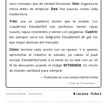
cinco consejos que de verdad funcionan.
Uno:
organiza tu
mesa antes de empezar.
Dos:
haz pausas cortas cada
media hora.
Tres:
usa un cuaderno bonito que te motive. Los
Cuadernos EstudiaFácil
son perfectos: tienen rayas
suaves, tapas resistentes y vienen con pegatinas.
Cuatro:
ten siempre cerca tus
bolígrafos EstudiaFácil de gel
, los
que mejor deslizan del mercado.
Cinco:
termina cada sesión con un repaso. Y si quieres
aprovechar al máximo tu estudio, ya sabes: el pack
escolar
EstudiaFácil
está a la venta en su web con un 20
% de descuento usando el código
ESTUDIA20
. ¡Tu rincón
de estudio cambiará para siempre!
— Publicado en una revista infantil online
— Texto de 160 palabras —
📄 Lectura · Ficha 5
Academia Esparta · Torremolinos