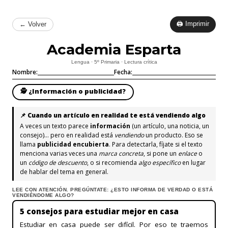
🖨 Imprimir
← Volver
Academia Esparta
Lengua · 5º Primaria · Lectura crítica
Nombre:
Fecha:
🕵️ ¿Información o publicidad?
📌 Cuando un artículo en realidad te está vendiendo algo
A veces un texto parece
información
(un artículo, una noticia, un
consejo)… pero en realidad está
vendiendo
un producto. Eso se
llama
publicidad encubierta
. Para detectarla, fíjate si el texto
menciona varias veces una
marca concreta
, si pone un
enlace
o
un
código de descuento
, o si recomienda
algo específico
en lugar
de hablar del tema en general.
LEE CON ATENCIÓN. PREGÚNTATE: ¿ESTO INFORMA DE VERDAD O ESTÁ
VENDIÉNDOME ALGO?
5 consejos para estudiar mejor en casa
Estudiar en casa puede ser difícil. Por eso te traemos