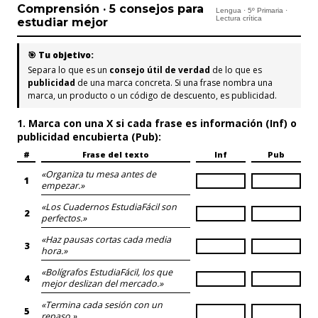
Comprensión · 5 consejos para
Lengua · 5º Primaria ·
Lectura crítica
estudiar mejor
🎯 Tu objetivo:
Separa lo que es un
consejo útil de verdad
de lo que es
publicidad
de una marca concreta. Si una frase nombra una
marca, un producto o un código de descuento, es publicidad.
1. Marca con una X si cada frase es información (Inf) o
publicidad encubierta (Pub):
#
Frase del texto
Inf
Pub
«Organiza tu mesa antes de
1
empezar.»
«Los Cuadernos EstudiaFácil son
2
perfectos.»
«Haz pausas cortas cada media
3
hora.»
«Bolígrafos EstudiaFácil, los que
4
mejor deslizan del mercado.»
«Termina cada sesión con un
5
repaso.»