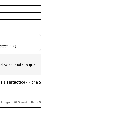
ioteca
(CC).
el SV es
"todo lo que
isis sintáctico · Ficha 5
Lengua · 6º Primaria · Ficha 5