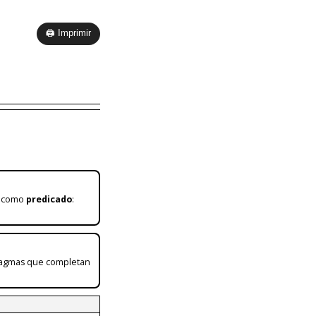
🖨 Imprimir
a como
predicado
:
tagmas que completan