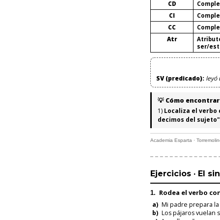
CD
Comple
CI
Comple
CC
Comple
Atr
Atribut
ser/est
SV (predicado):
leyó 
💡 Cómo encontrar 
1)
Localiza el verbo
decimos del sujeto"
Academia Esparta · Torremoli
Ejercicios · El s
Rodea el verbo
con
1.
a)
Mi padre prepara la 
b)
Los pájaros vuelan s