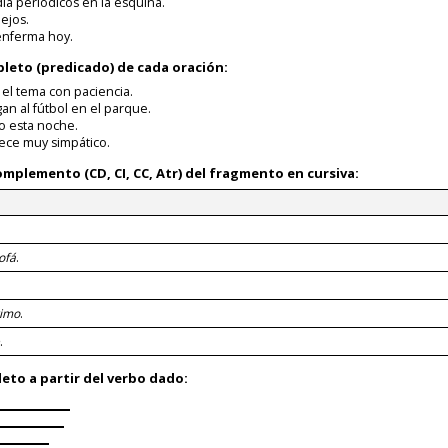
a periódicos en la esquina.
ejos.
enferma hoy.
pleto
(predicado) de cada oración:
 el tema con paciencia.
n al fútbol en el parque.
ho esta noche.
ece muy simpático.
complemento
(CD, CI, CC, Atr) del fragmento en cursiva:
ofá
.
rimo
.
.
leto
a partir del verbo dado: