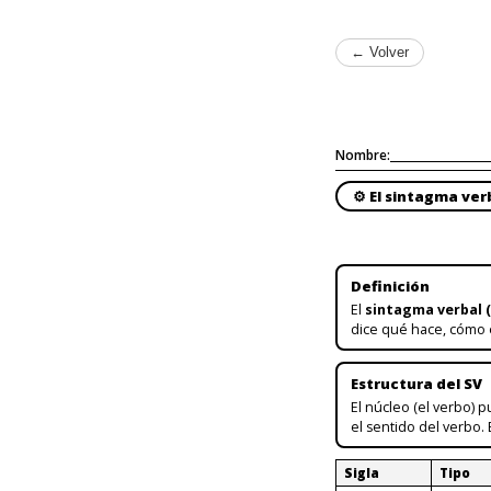
← Volver
Nombre:
⚙️ El sintagma ver
Definición
El
sintagma verbal (
dice qué hace, cómo e
Estructura del SV
El núcleo (el verbo)
el sentido del verbo.
Sigla
Tipo