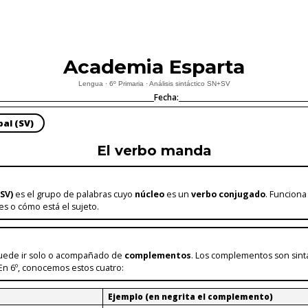
Academia Esparta
Lengua · 6º Primaria · Análisis sintáctico SN+SV
Fecha:
bal (SV)
El verbo manda
SV)
es el grupo de palabras cuyo
núcleo
es un
verbo conjugado
. Funcion
s o cómo está el sujeto.
 puede ir solo o acompañado de
complementos
. Los complementos son sin
 En 6º, conocemos estos cuatro:
Ejemplo (en negrita el complemento)