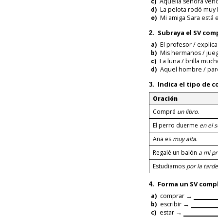
c)
Aquella señora vendí
d)
La pelota rodó muy l
e)
Mi amiga Sara está 
Subraya el SV com
2.
a)
El profesor / explica
b)
Mis hermanos / juega
c)
La luna / brilla muc
d)
Aquel hombre / par
Indica el
tipo de 
3.
Oración
Compré
un libro
.
El perro duerme
en el s
Ana es
muy alta
.
Regalé un balón
a mi p
Estudiamos
por la tarde
Forma un
SV comp
4.
a)
comprar →
b)
escribir →
c)
estar →