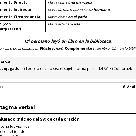
mento Directo
Marta come
una manzana
.
mento Indirecto
Marta da una manzana
a su hermano
.
mento Circunstancial
Marta come
en el patio
.
o (con
Marta está
cansada
.
ar/parecer)
Mi hermano leyó un libro en la biblioteca.
un libro en la biblioteca
.
Núcleo:
leyó
.
Complementos:
un libro
(CD),
en la bibl
el SV
 conjugado.
2) Todo lo que no sea el sujeto forma parte del SV. 3) Comprueba: 
.
📄 Anál
nos
intagma verbal
jugado (núcleo del SV) de cada oración:
cena los viernes.
obre el tejado.