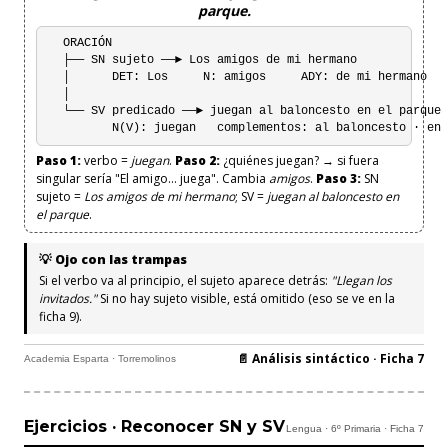
parque.
  ORACIÓN

  ├── SN sujeto ──► Los amigos de mi hermano

  │      DET: Los     N: amigos     ADY: de mi hermano

  │

  └── SV predicado ──► juegan al baloncesto en el parque

         N(V): juegan   complementos: al baloncesto · en
Paso 1:
verbo =
juegan
.
Paso 2:
¿quiénes juegan? → si fuera
singular sería "El amigo... juega". Cambia
amigos
.
Paso 3:
SN
sujeto =
Los amigos de mi hermano
; SV =
juegan al baloncesto en
el parque
.
💡 Ojo con las trampas
Si el verbo va al principio, el sujeto aparece detrás:
"Llegan los
invitados."
Si no hay sujeto visible, está omitido (eso se ve en la
ficha 9).
📄 Análisis sintáctico · Ficha 7
Academia Esparta · Torremolinos
Ejercicios · Reconocer SN y SV
Lengua · 6º Primaria · Ficha 7