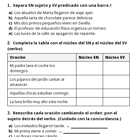
Separa SN sujeto y SV predicado
con una barra
/
:
1.
a)
Los abuelos de Marta llegaron de viaje ayer.
b)
Aquella tarta de chocolate parece deliciosa.
c)
Mis dos primos pequeños viven en Sevilla.
d)
El profesor de educación física organiza un torneo.
e)
Las luces de la calle se apagaron de repente.
Completa la tabla con el
núcleo del SN
y el
núcleo del SV
2.
(verbo)
:
Oración
Núcleo SN
Núcleo SV
Mi padre lava el coche los
domingos.
Los pájaros del jardín cantan al
amanecer.
Aquellas chicas estudian conmigo.
La luna brilla muy alto esta noche.
Reescribe
cada oración cambiando el orden: pon el
3.
sujeto
detrás
del verbo. (Cuidado con la concordancia.)
a)
Los invitados llegaron tarde. →
b)
Mi prima viene a comer. →
c)
Las flores crecen rápido. →