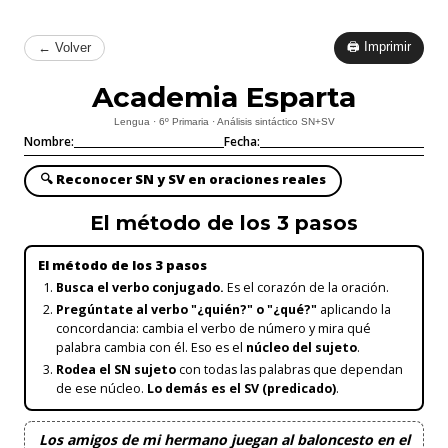
🖨 Imprimir
← Volver
Academia Esparta
Lengua · 6º Primaria · Análisis sintáctico SN+SV
Nombre:
Fecha:
🔍 Reconocer SN y SV en oraciones reales
El método de los 3 pasos
El método de los 3 pasos
Busca el verbo conjugado.
Es el corazón de la oración.
Pregúntate al verbo "¿quién?" o "¿qué?"
aplicando la
concordancia: cambia el verbo de número y mira qué
palabra cambia con él. Eso es el
núcleo del sujeto
.
Rodea el SN sujeto
con todas las palabras que dependan
de ese núcleo.
Lo demás es el SV (predicado)
.
Los amigos de mi hermano juegan al baloncesto en el