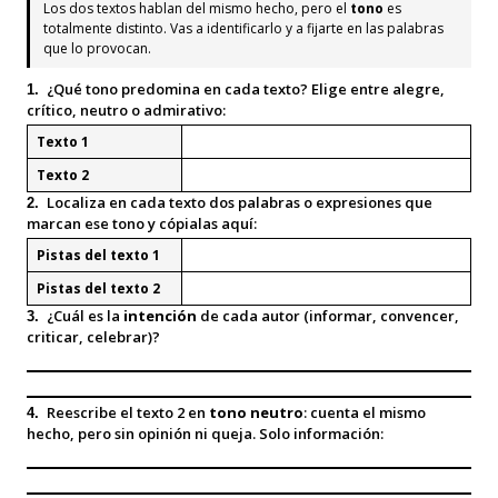
Los dos textos hablan del mismo hecho, pero el
tono
es
totalmente distinto. Vas a identificarlo y a fijarte en las palabras
que lo provocan.
¿Qué tono predomina en cada texto? Elige entre alegre,
1.
crítico, neutro o admirativo:
Texto 1
Texto 2
Localiza en cada texto dos palabras o expresiones que
2.
marcan ese tono y cópialas aquí:
Pistas del texto 1
Pistas del texto 2
¿Cuál es la
intención
de cada autor (informar, convencer,
3.
criticar, celebrar)?
Reescribe el texto 2 en
tono neutro
: cuenta el mismo
4.
hecho, pero sin opinión ni queja. Solo información: