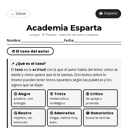
🖨 Imprimir
← Volver
Academia Esparta
Lengua · 6º Primaria · Intención del autor y subtexto
Nombre:
Fecha:
🎨 El tono del autor
📌 ¿Qué es el tono?
El
tono
es la
actitud
con la que el autor habla del tema: cómo se
siente y cómo quiere que tú te sientas. Dos textos sobre lo
mismo pueden tener tonos opuestos según las palabras y los
signos que se elijan.
😊 Alegre
😔 Triste
😡 Crítico
positivo, con
melancólico,
de queja o
energía.
nostálgico.
protesta.
🤔 Neutro
😍 Admirativo
😂 Humorístico
objetivo, sin
elogia, valora muy
busca la sonrisa.
emoción.
bien.