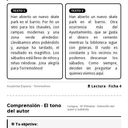
TEXTO 1
TEXTO 2
Han abierto un nuevo skate
Han abierto un nuevo skate
park en el barrio. Por fin un
park en el barrio. Otra
sitio para los chavales, con
ocurrencia más del
rampas modernas y una
Ayuntamiento, que se gasta
zona verde alrededor.
el dinero en cemento
Llevábamos años pidiéndolo
mientras la biblioteca sigue
y, aunque ha tardado, el
con goteras. El ruido es
resultado es magnífico. Los
constante y los vecinos no
sábados está lleno de niños y
podemos descansar los
niñas riéndose. ¡Una alegría
sábados. Como siempre,
para Torremolinos!
deciden sin preguntar a
quienes vivimos aquí.
📄 Lectura · Ficha 4
Academia Esparta · Torremolinos
Comprensión · El tono
Lengua · 6º Primaria · Intención del
autor y subtexto
del autor
🎯 Tu objetivo: