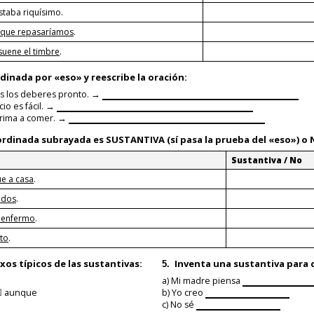
taba riquísimo.
que repasaríamos
.
uene el timbre
.
rdinada por «eso»
y reescribe la oración:
s los deberes pronto. →
io es fácil. →
prima a comer. →
bordinada subrayada es
SUSTANTIVA
(sí pasa la prueba del «eso») o
Sustantiva / No
ue a casa
.
odos
.
 enfermo
.
nto
.
xos típicos de las
sustantivas
:
Inventa una
sustantiva
para c
5.
a) Mi madre piensa
 aunque
b) Yo creo
c) No sé