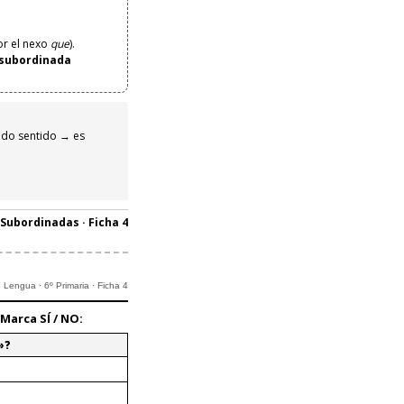
or el nexo
que
).
subordinada
endo sentido → es
 Subordinadas · Ficha 4
Lengua · 6º Primaria · Ficha 4
? Marca
SÍ / NO
:
»?