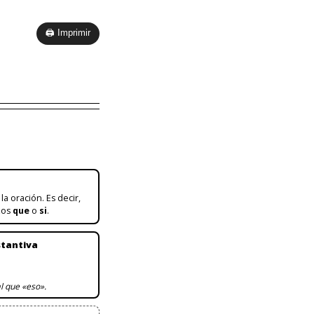
🖨 Imprimir
a oración. Es decir,
xos
que
o
si
.
stantiva
l que «eso».