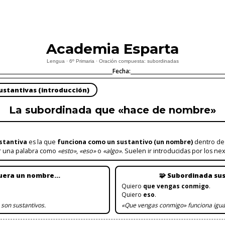
Academia Esparta
Lengua · 6º Primaria · Oración compuesta: subordinadas
Fecha:
ustantivas (introducción)
La subordinada que «hace de nombre»
stantiva
es la que
funciona como un sustantivo (un nombre)
dentro de l
or una palabra como
«esto»
,
«eso»
o
«algo»
. Suelen ir introducidas por los ne
 fuera un nombre…
🧩 Subordinada su
Quiero
que vengas conmigo
.
Quiero
eso
.
son sustantivos.
«Que vengas conmigo» funciona igua