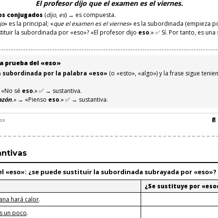
El profesor dijo que el examen es el viernes.
os conjugados
(
dijo
,
es
) → es compuesta.
jo
» es la principal; «
que el examen es el viernes
» es la subordinada (empieza p
tuir la subordinada por «eso»? «El profesor dijo
eso
.» ✅ Sí. Por tanto, es una
 la prueba del «eso»
la subordinada por la palabra «eso»
(o «esto», «algo») y la frase sigue teni
«No sé
eso
.» ✅ → sustantiva.
azón
.»
→ «Pienso
eso
.» ✅ → sustantiva.
📄
nos
antivas
el «eso»
: ¿se puede sustituir la subordinada subrayada por «eso»
¿Se sustituye por «eso
na hará calor
.
as un poco
.