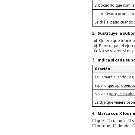
El bocadillo
que comí
es
La profesora prometió
Saldré al patio
cuando s
Sustituye la subo
2.
a)
Quiero que termine
b)
Pienso que el ejercic
c)
No sé si vendrá mi 
Indica si cada su
3.
Oración
Te llamaré
cuando lleg
Espero
que aprobéis t
No vino
porque estaba
Le dije
que viniera pro
Marca con
X
los ne
4.
☐ que ☐ cuando ☐ si
☐ porque ☐ donde ☐