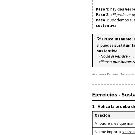
Paso 1:
hay
dos verb
Paso 2:
«
El profesor di
Paso 3:
¿podemos susti
sustantiva
.
💡 Truco infalible:
Si puedes
sustituir 
sustantiva
.
·
«No sé
si vendrá
.»
→ 
·
«Pienso
que tienes r
Academia Esparta · Torremoli
Ejercicios · Sust
Aplica la
prueba d
1.
Oración
Mi padre cree
que maña
No me importa
si tard