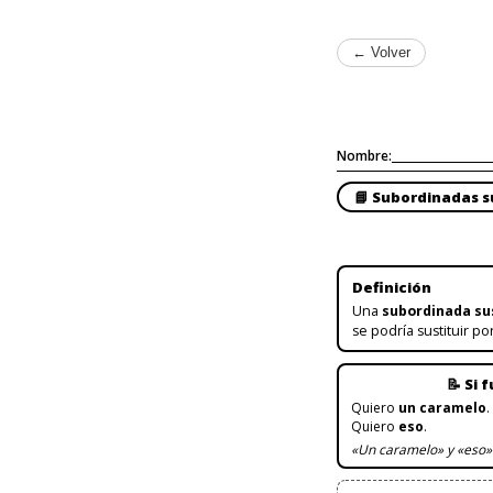
← Volver
Nombre:
📘 Subordinadas s
Definición
Una
subordinada su
se podría sustituir p
📝 Si
Quiero
un caramelo
.
Quiero
eso
.
«Un caramelo» y «eso» 