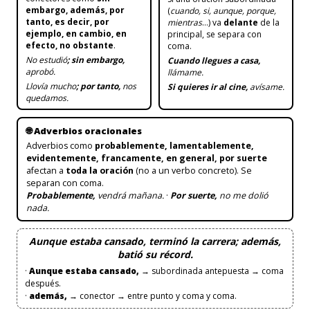
embargo, además, por
(
cuando, si, aunque, porque,
tanto, es decir, por
mientras
…) va
delante
de la
ejemplo, en cambio, en
principal, se separa con
efecto, no obstante
.
coma.
No estudió
;
sin embargo,
Cuando llegues a casa,
aprobó.
llámame.
Llovía mucho
; por tanto,
nos
Si quieres ir al cine,
avísame.
quedamos.
🌐 Adverbios oracionales
Adverbios como
probablemente, lamentablemente,
evidentemente, francamente, en general, por suerte
afectan a
toda la oración
(no a un verbo concreto). Se
separan con coma.
Probablemente,
vendrá mañana.
·
Por suerte,
no me dolió
nada.
Aunque estaba cansado, terminó la carrera; además,
batió su récord.
·
Aunque estaba cansado,
→ subordinada antepuesta → coma
después.
·
además,
→ conector → entre punto y coma y coma.