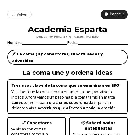
🖨 Imprimir
← Volver
Academia Esparta
Lengua · 6º Primaria · Puntuación nivel ESO
Nombre:
Fecha:
🪶 La coma (II): conectores, subordinadas y
adverbios
La coma une y ordena ideas
Tres usos clave de la coma que se examinan en ESO
Ya sabes que la coma separa enumeraciones, vocativos e
incisos. Ahora vamos un paso más: la coma también marca
conectores
, separa
oraciones subordinadas
que van
delante y aísla
adverbios que afectan a toda la oración
.
🔗 Conectores
🕘 Subordinadas
antepuestas
Se aíslan con comas
conectores como
sin
Si una oración subordinada