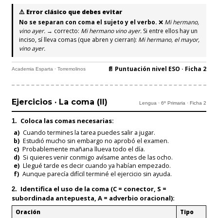
⚠️ Error clásico que debes evitar
No se separan con coma el sujeto y el verbo.
❌
Mi hermano,
vino ayer.
→ correcto:
Mi hermano vino ayer.
Si entre ellos hay un
inciso, sí lleva comas (que abren y cierran):
Mi hermano, el mayor,
vino ayer.
📄 Puntuación nivel ESO · Ficha 2
Academia Esparta · Torremolinos
Ejercicios · La coma (II)
Lengua · 6º Primaria · Ficha 2
Coloca las comas necesarias:
1.
a)
Cuando termines la tarea puedes salir a jugar.
b)
Estudió mucho sin embargo no aprobó el examen.
c)
Probablemente mañana llueva todo el día.
d)
Si quieres venir conmigo avísame antes de las ocho.
e)
Llegué tarde es decir cuando ya habían empezado.
f)
Aunque parecía difícil terminé el ejercicio sin ayuda.
Identifica el uso de la coma (C = conector, S =
2.
subordinada antepuesta, A = adverbio oracional):
Oración
Tipo