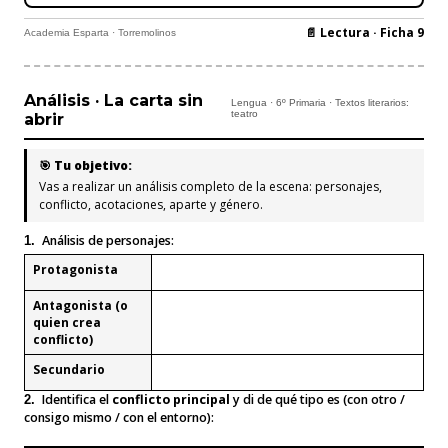
📄 Lectura · Ficha 9
Academia Esparta · Torremolinos
Análisis · La carta sin
Lengua · 6º Primaria · Textos literarios:
teatro
abrir
🎯 Tu objetivo:
Vas a realizar un análisis completo de la escena: personajes,
conflicto, acotaciones, aparte y género.
Análisis de personajes:
1.
Protagonista
Antagonista (o
quien crea
conflicto)
Secundario
Identifica el
conflicto principal
y di de qué tipo es (con otro /
2.
consigo mismo / con el entorno):