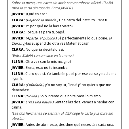
Sobre la mesa, una carta sin abrir con membrete oficial. CLARA
mira la carta sin tocarla. Entra JAVIER.)
JAVIER:
¿Qué es eso?
CLARA:
(Bajando la mirada.)
Una carta del instituto. Para ti.
JAVIER:
¿Y por qué no la has abierto?
CLARA:
Porque es para ti, papá.
JAVIER:
(Aparte, al público.)
Sé perfectamente lo que pone.
(A
Clara.)
¿Has suspendido otra vez Matemáticas?
CLARA:
No quería decírtelo así.
(Entra ELENA con un vaso en la mano.)
ELENA:
Otra vez con lo mismo, ¿no?
JAVIER:
Elena, esto no te incumbe.
ELENA:
Claro que sí. Yo también pasé por ese curso y nadie me
ayudó.
CLARA:
(Enfadada.)
¡Yo no soy tú, Elena! ¡Y no quiero que me
defiendas!
ELENA:
(Dolida.)
Solo intento que no te pase lo mismo.
JAVIER:
(Tras una pausa.)
Sentaos las dos. Vamos a hablar con
calma.
(Las dos hermanas se sientan. JAVIER coge la carta y la mira sin
abrirla.)
JAVIER:
Antes de abrir esto, decidme qué necesitáis cada una.