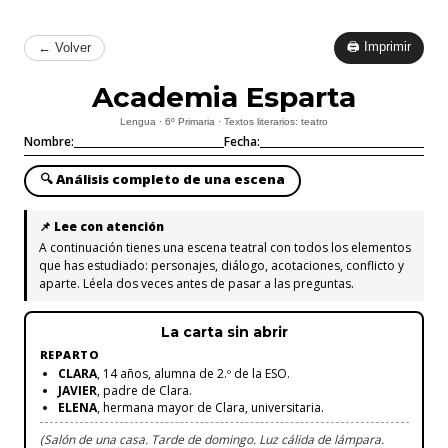
🖨 Imprimir
← Volver
Academia Esparta
Lengua · 6º Primaria · Textos literarios: teatro
Nombre:
Fecha:
🔍 Análisis completo de una escena
📌 Lee con atención
A continuación tienes una escena teatral con todos los elementos
que has estudiado: personajes, diálogo, acotaciones, conflicto y
aparte. Léela dos veces antes de pasar a las preguntas.
La carta sin abrir
REPARTO
CLARA
, 14 años, alumna de 2.º de la ESO.
JAVIER
, padre de Clara.
ELENA
, hermana mayor de Clara, universitaria.
(Salón de una casa. Tarde de domingo. Luz cálida de lámpara.