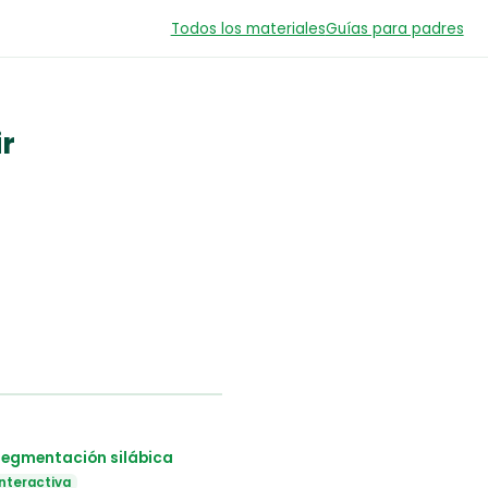
Todos los materiales
Guías para padres
ir
 Segmentación silábica
interactiva