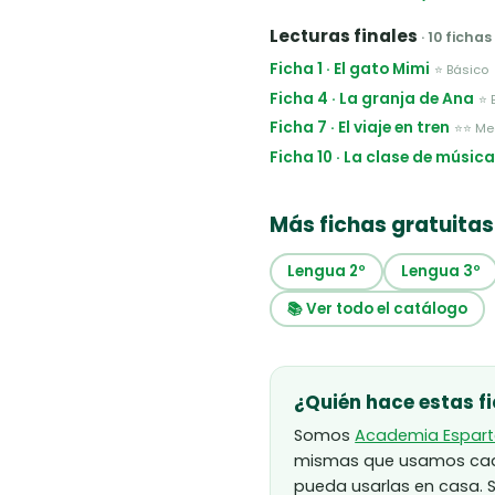
Lecturas finales
· 10 fichas
Ficha 1 · El gato Mimi
⭐ Básico
Ficha 4 · La granja de Ana
⭐ 
Ficha 7 · El viaje en tren
⭐⭐ Me
Ficha 10 · La clase de músic
Más fichas gratuitas
Lengua 2º
Lengua 3º
📚 Ver todo el catálogo
¿Quién hace estas f
Somos
Academia Espar
mismas que usamos cada 
pueda usarlas en casa. S