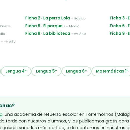
Ficha 2 · La perra Lola
Ficha 3 · 
⭐ Básico
Ficha 5 · El parque
Ficha 6 · 
Básico
⭐⭐ Medio
Ficha 8 · La biblioteca
Ficha 9 ·
dio
⭐⭐⭐ Alto
a
⭐⭐⭐ Alto
Lengua 4º
Lengua 5º
Lengua 6º
Matemáticas 1º
ichas?
ta
, una academia de refuerzo escolar en Torremolinos (Málaga
tarde con nuestros alumnos, y las publicamos gratis para q
i quieres sacarles más partido, te lo contamos en nuestras g