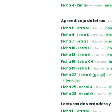
Ficha 4 · Rimas
⭐⭐ Medio
inte
Aprendizaje de letras
· 2
Ficha 1 · Letra M
⭐ Básico
inte
Ficha 4 · Letra D
⭐ Básico
inte
Ficha 7 · Letra L
⭐ Básico
inte
Ficha 10 · Letra C
⭐ Básico
int
Ficha 13 · Letra G
⭐ Básico
int
Ficha 16 · Letra CH
⭐ Básico
i
Ficha 19 · Letra H
⭐ Básico
int
Ficha 22 · Letra G (ge, gi)
⭐ B
interactiva
Ficha 25 · Vocal A
⭐ Básico
in
Ficha 28 · Vocal O
⭐ Básico
in
Lecturas de verdadero y
Ficha 1 · Letra M
⭐ Básico