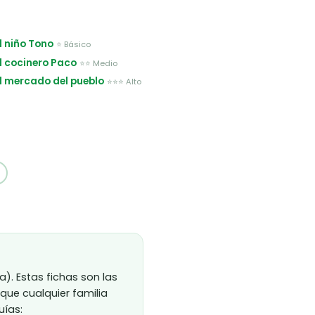
El niño Tono
⭐ Básico
El cocinero Paco
⭐⭐ Medio
 El mercado del pueblo
⭐⭐⭐ Alto
). Estas fichas son las
ue cualquier familia
uías: