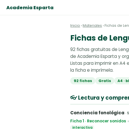
Academia Esparta
Inicio
›
Materiales
› Fichas de Le
Fichas de Leng
92 fichas gratuitas de Leng
de Academia Esparta y orga
Listas para imprimir en A4 e
la ficha e imprímela.
92 fichas
Gratis
A4 · 
👓 Lectura y compre
Conciencia fonológica
· 
Ficha 1 · Reconocer sonidos
interactiva